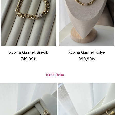
Xupıng Gurmet Kolye
Özel Seri Ortası Taşlı Siyah Mineli Marka Model Kolye
999,99₺
499,99₺
1025 Ürün