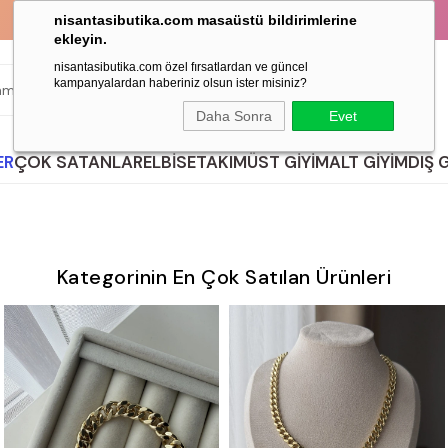
HIZLI VE GÜVENLİ ALIŞVERİŞ!
nisantasibutika.com masaüstü bildirimlerine
ekleyin.
nisantasibutika.com özel fırsatlardan ve güncel
kampanyalardan haberiniz olsun ister misiniz?
ARA
Daha Sonra
Evet
ER
ÇOK SATANLAR
ELBİSE
TAKIM
ÜST GİYİM
ALT GİYİM
DIŞ 
Kategorinin En Çok Satılan Ürünleri