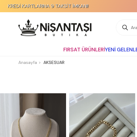
KAPIDA ÖDEME İMKANI!
FIRSAT ÜRÜNLERİ
YENİ GELENL
Anasayfa
AKSESUAR