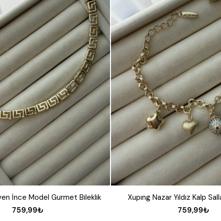
en İnce Model Gurmet Bileklik
Xupıng Nazar Yıldız Kalp Sallan
759,99₺
759,99₺