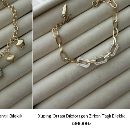
tılı Bileklik
Xupıng Ortası Dikdörtgen Zirkon Taşlı Bileklik
599,99₺