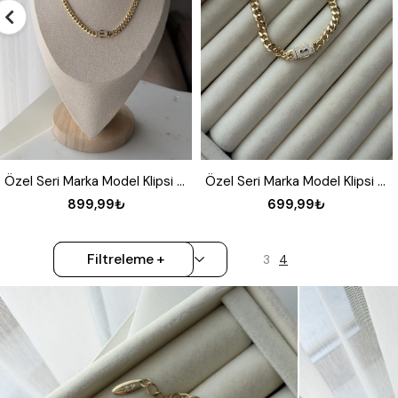
Özel Seri Marka Model Klipsi Taşlı Gurmet Bileklik
Xupıng Gurmet Bileklik
699,99₺
749,99₺
Filtreleme