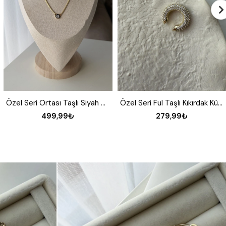
Özel Seri Ful Taşlı Kıkırdak Küpesi
Summer Katlanabilir Çantalı Yelpaze
279,99₺
199,99₺