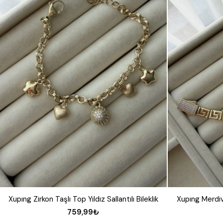
Xupıng Zirkon Taşlı Top Yıldız Sallantılı Bileklik
Xupıng Merdiv
759,99₺