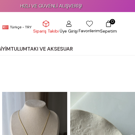
%70'E VARAN SEZON SONU İNDİRİMİ!
0
Türkçe - TRY
Favorilerim
Üye Girişi
Sepetim
Sipariş Takibi
GİYİM
TULUM
TAKI VE AKSESUAR