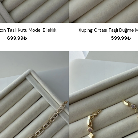
kon Taşlı Kutu Model Bileklik
Xupıng Ortası Taşlı Düğme Mo
699,99₺
599,99₺