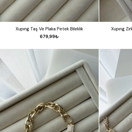
Xupıng Taş Ve Plaka Petek Bileklik
Xupıng Zir
679,99₺