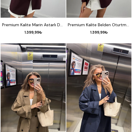
S
M
L
XL
S
M
L
XL
Premium Kalite Marin Astarlı Double Kumaş Blazer Ceket Mürdüm
Premium Kalite Belden Oturtmalı Double Atlas Kumaş Ceket Mürdüm
1.399,99₺
1.399,99₺