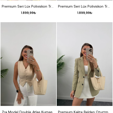
STANDART
STANDART
Premium Seri Lüx Poliviskon Trençkot Orta Boy Siyah
Premium Seri Lüx Poliviskon Trençkot Orta Boy Camel
1.899,99₺
1.899,99₺
S
M
L
S
M
L
XL
Zra Model Double Atlas Kumaş Astarlı Basic Yelek Taş
Premium Kalite Belden Oturtmalı Double Atlas Kumaş Ceket Açık Haki