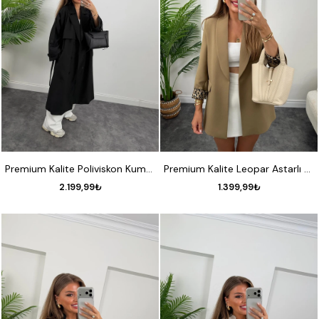
STANDART
S
M
L
XL
Premium Kalite Poliviskon Kumaş Astarlı Trençkot Siyah
Premium Kalite Leopar Astarlı Double Kumaş Blazer Ceket Olive
2.199,99₺
1.399,99₺