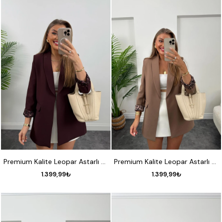
S
M
L
XL
S
M
L
XL
Premium Kalite Leopar Astarlı Double Kumaş Blazer Ceket Mürdüm Bordo
Premium Kalite Leopar Astarlı Double Kumaş Blazer Ceket Kahverengi
1.399,99₺
1.399,99₺