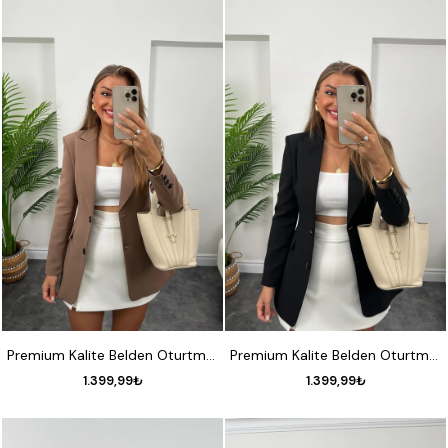
S
M
L
XL
S
M
L
XL
Premium Kalite Belden Oturtmalı Double Atlas Kumaş Ceket Kahverengi
Premium Kalite Belden Oturtmalı Double Atlas Kumaş Ceket Siyah
1.399,99₺
1.399,99₺