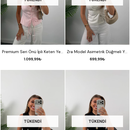
S
M
L
S
M
L
Premium Seri Önü İpli Keten Yelek Pamuk Şekeri
Zra Model Asimetrik Düğmeli Yelek Beyaz
1.099,99₺
699,99₺
TÜKENDI
TÜKENDI