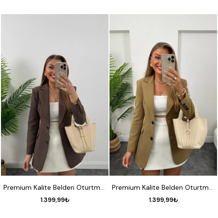
S
M
L
XL
S
M
L
XL
Premium Kalite Belden Oturtmalı Double Atlas Kumaş Ceket Koyu Kahve
Premium Kalite Belden Oturtmalı Double Atlas Kumaş Ceket Olive
1.399,99₺
1.399,99₺