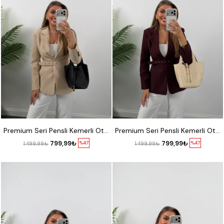
S
M
L
XL
S
M
L
XL
Premium Seri Pensli Kemerli Oturtma Blazer Ceket Taş
Premium Seri Pensli Kemerli Oturtma Blazer Ceket Mürdüm
799,99₺
799,99₺
%47
%47
1.499,99₺
1.499,99₺