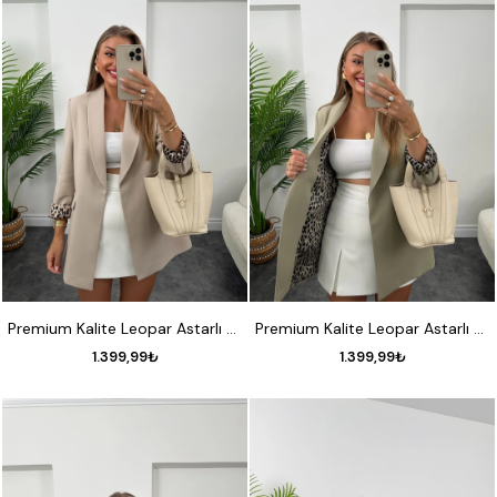
S
M
L
XL
S
M
L
XL
Premium Kalite Leopar Astarlı Double Kumaş Blazer Ceket Taş
Premium Kalite Leopar Astarlı Double Kumaş Blazer Ceket Haki
1.399,99₺
1.399,99₺