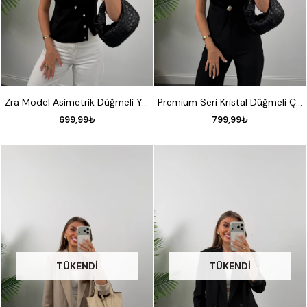
S
M
L
STANDART
Zra Model Asimetrik Düğmeli Yelek Siyah
Premium Seri Kristal Düğmeli Çelik Triko Yelek Siyah
699,99₺
799,99₺
TÜKENDI
TÜKENDI