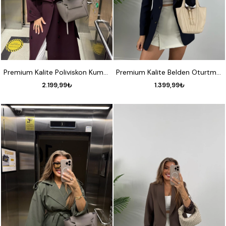
STANDART
S
M
L
XL
Premium Kalite Poliviskon Kumaş Astarlı Trençkot Mürdüm
Premium Kalite Belden Oturtmalı Double Atlas Kumaş Ceket Lacivert
2.199,99₺
1.399,99₺