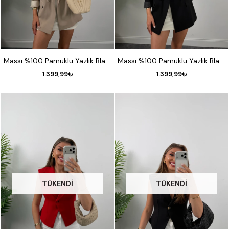
S
M
L
S
M
L
Massi %100 Pamuklu Yazlık Blazer Ceket Taş
Massi %100 Pamuklu Yazlık Blazer Ceket Siyah
1.399,99₺
1.399,99₺
TÜKENDI
TÜKENDI