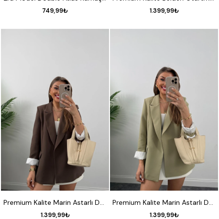
749,99₺
1.399,99₺
S
M
L
XL
S
M
L
XL
Premium Kalite Marin Astarlı Double Kumaş Blazer Ceket Kahverengi
Premium Kalite Marin Astarlı Double Kumaş Blazer Ceket Haki
1.399,99₺
1.399,99₺