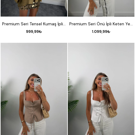
STANDART
S
M
L
Premium Seri Tensel Kumaş İpli Tasarım Gömlek Olive
Premium Seri Önü İpli Keten Yelek Siyah
999,99₺
1.099,99₺