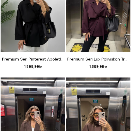
STANDART
STANDART
Premium Seri Pinterest Apoletli Kalın Kaşe Kaban Siyah
Premium Seri Lüx Poliviskon Trençkot Orta Boy Mürdüm
1.899,99₺
1.899,99₺