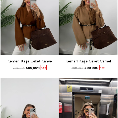
S
M
L
XL
S
M
L
XL
Kemerli Kaşe Ceket Kahve
Kemerli Kaşe Ceket Camel
499,99₺
499,99₺
%38
%38
799,99₺
799,99₺