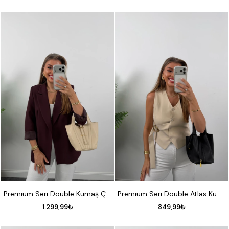
S
M
L
XL
S
M
L
XL
Premium Seri Double Kumaş Çizgili Tona Tona Astar Blazer Mürdüm
Premium Seri Double Atlas Kumaş Gold Tokalı Yelek Taş
1.299,99₺
849,99₺