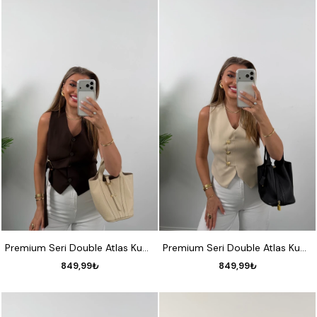
S
M
L
XL
S
M
L
XL
Premium Seri Double Atlas Kumaş Gold Tokalı Yelek Koyu Kahve
Premium Seri Double Atlas Kumaş 3 Gold Düğmeli Yelek Taş
849,99₺
849,99₺