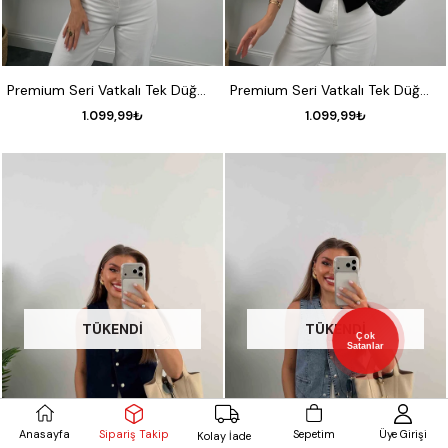
S
M
L
S
M
L
Premium Seri Vatkalı Tek Düğme Yelek Kırmızı
Premium Seri Vatkalı Tek Düğme Yelek Siyah
1.099,99₺
1.099,99₺
TÜKENDI
TÜKENDI
Çok
Satanlar
Sipariş Takip
Anasayfa
Sepetim
Üye Girişi
Kolay İade