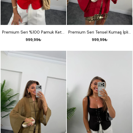
S
M
L
STANDART
Premium Seri %100 Pamuk Keten İpli Yelek Kırmızı
Premium Seri Tensel Kumaş İpli Tasarım Gömlek Kırmızı
999,99₺
999,99₺