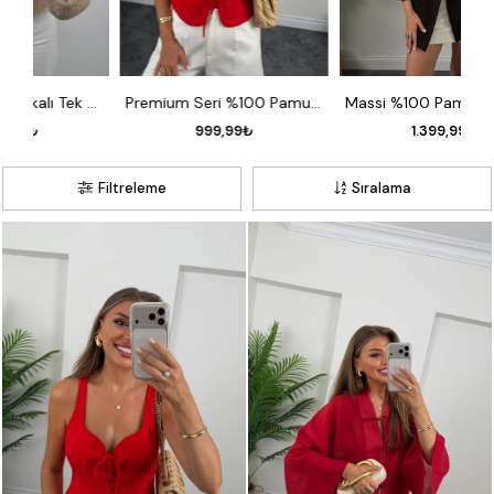
Premium Seri Vatkalı Tek Düğme Yelek Taş
Premium Seri %100 Pamuk Keten İpli Yelek Kırmızı
Massi %100 Pamuklu Yazlık Blazer Ceket Kahverengi
999,99₺
1.399,99₺
Filtreleme
Sıralama