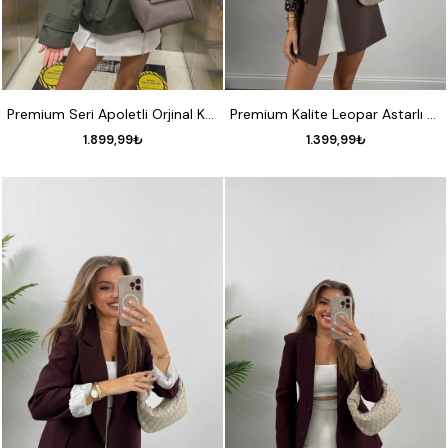
STANDART
S
M
L
XL
Premium Seri Apoletli Orjinal Kumaş Ortaboy Trençkot Haki
Premium Kalite Leopar Astarlı Double Kumaş Blazer Ceket Koyu Kahve
1.899,99₺
1.399,99₺