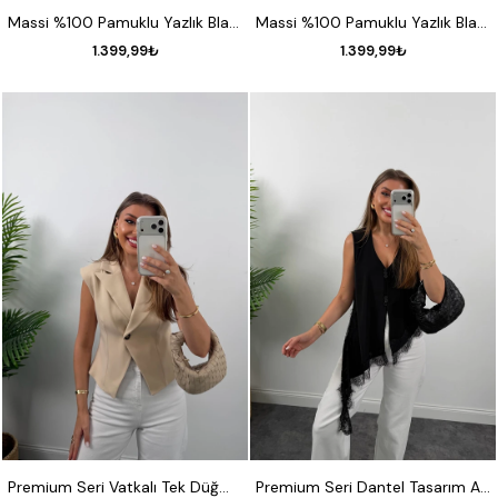
S
M
L
S
M
L
Massi %100 Pamuklu Yazlık Blazer Ceket Kahverengi
Massi %100 Pamuklu Yazlık Blazer Ceket Lacivert
1.399,99₺
1.399,99₺
S
M
L
S
M
L
Premium Seri Vatkalı Tek Düğme Yelek Taş
Premium Seri Dantel Tasarım Asimetrik Yelek Siyah