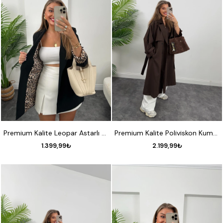
S
M
L
XL
STANDART
Premium Kalite Leopar Astarlı Double Kumaş Blazer Ceket Sıyah
Premium Kalite Poliviskon Kumaş Astarlı Trençkot Acı Kahve
1.399,99₺
2.199,99₺