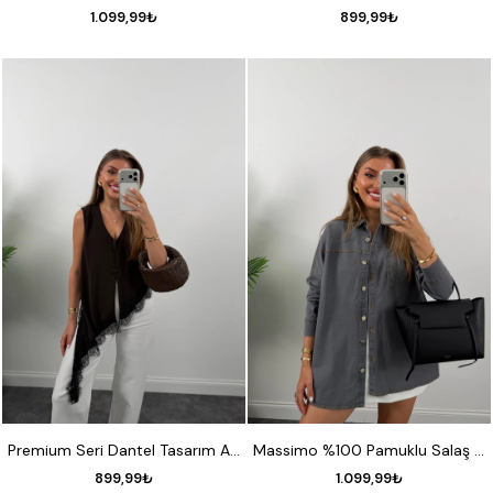
1.099,99₺
899,99₺
S
M
L
STANDART
Premium Seri Dantel Tasarım Asimetrik Yelek Acı Kahve
Massimo %100 Pamuklu Salaş Jean Ceket Gri
899,99₺
1.099,99₺