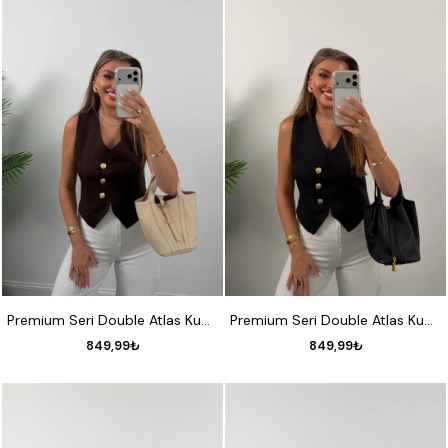
S
M
L
XL
S
M
L
XL
Premium Seri Double Atlas Kumaş 3 Gold Düğmeli Yelek Koyu Kahve
Premium Seri Double Atlas Kumaş 3 Gold Düğmeli Yelek Siyah
849,99₺
849,99₺