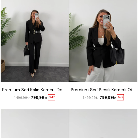
STANDART
S
M
L
XL
Premium Seri Kalın Kemerli Double Kumaş Vatkalı Ceket Siyah
Premium Seri Pensli Kemerli Oturtma Blazer Ceket Siyah
799,99₺
799,99₺
%47
%47
1.499,99₺
1.499,99₺