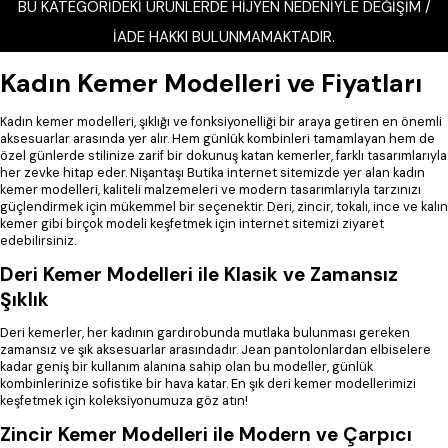
BU KATEGORİDEKİ ÜRÜNLERDE HİJYEN NEDENİYLE DEĞİŞİM /
İADE HAKKI BULUNMAMAKTADIR.
Kadın Kemer Modelleri ve Fiyatları
Kadın kemer modelleri, şıklığı ve fonksiyonelliği bir araya getiren en önemli
aksesuarlar arasında yer alır. Hem günlük kombinleri tamamlayan hem de
özel günlerde stilinize zarif bir dokunuş katan kemerler, farklı tasarımlarıyla
her zevke hitap eder. Nişantaşı Butika internet sitemizde yer alan kadın
kemer modelleri, kaliteli malzemeleri ve modern tasarımlarıyla tarzınızı
güçlendirmek için mükemmel bir seçenektir. Deri, zincir, tokalı, ince ve kalın
kemer gibi birçok modeli keşfetmek için internet sitemizi ziyaret
edebilirsiniz.
Deri Kemer Modelleri ile Klasik ve Zamansız
Şıklık
Deri kemerler, her kadının gardırobunda mutlaka bulunması gereken
zamansız ve şık aksesuarlar arasındadır. Jean pantolonlardan elbiselere
kadar geniş bir kullanım alanına sahip olan bu modeller, günlük
kombinlerinize sofistike bir hava katar. En şık deri kemer modellerimizi
keşfetmek için koleksiyonumuza göz atın!
Zincir Kemer Modelleri ile Modern ve Çarpıcı