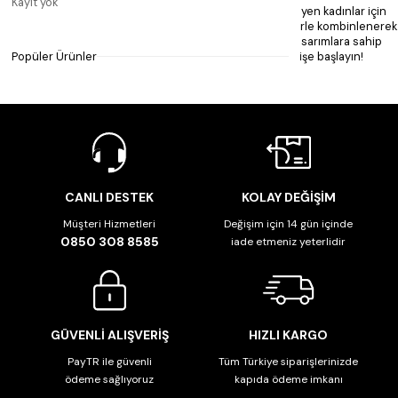
Kayıt yok
Kalın kemerler, özellikle bel hattını ön plana çıkarmak isteyen kadınlar için
mükemmel bir seçimdir. Kış aylarında kazaklar ve elbiselerle kombinlenerek
stilinize güçlü bir dokunuş yapabilirsiniz. Farklı renk ve tasarımlara sahip
Popüler Ürünler
kalın kemer koleksiyonumuzu görmek için hemen alışverişe başlayın!
Ayrıca bkz:
Fular Modelleri
CANLI DESTEK
KOLAY DEĞİŞİM
Müşteri Hizmetleri
Değişim için 14 gün içinde
0850 308 8585
iade etmeniz yeterlidir
GÜVENLİ ALIŞVERİŞ
HIZLI KARGO
PayTR ile güvenli
Tüm Türkiye siparişlerinizde
ödeme sağlıyoruz
kapıda ödeme imkanı