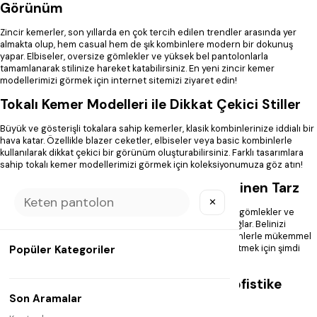
Görünüm
Zincir kemerler, son yıllarda en çok tercih edilen trendler arasında yer
almakta olup, hem casual hem de şık kombinlere modern bir dokunuş
yapar. Elbiseler, oversize gömlekler ve yüksek bel pantolonlarla
tamamlanarak stilinize hareket katabilirsiniz. En yeni zincir kemer
modellerimizi görmek için internet sitemizi ziyaret edin!
Tokalı Kemer Modelleri ile Dikkat Çekici Stiller
Büyük ve gösterişli tokalara sahip kemerler, klasik kombinlerinize iddialı bir
hava katar. Özellikle blazer ceketler, elbiseler veya basic kombinlerle
kullanılarak dikkat çekici bir görünüm oluşturabilirsiniz. Farklı tasarımlara
sahip tokalı kemer modellerimizi görmek için koleksiyonumuza göz atın!
İnce Kemer Modelleri ile Zarif ve Feminen Tarz
✕
İnce kemer modelleri, minimalist tasarımlarıyla elbiseler, gömlekler ve
hırkalarla kombinlenerek zarif bir duruş sergilemenizi sağlar. Belinizi
vurgulayan bu modeller, özellikle klasik ve bohem kombinlerle mükemmel
bir uyum yakalar. En zarif ince kemer modellerimizi keşfetmek için şimdi
Popüler Kategoriler
alışverişe başlayın!
Kalın Kemer Modelleri ile Güçlü ve Sofistike
Son Aramalar
Kombinler