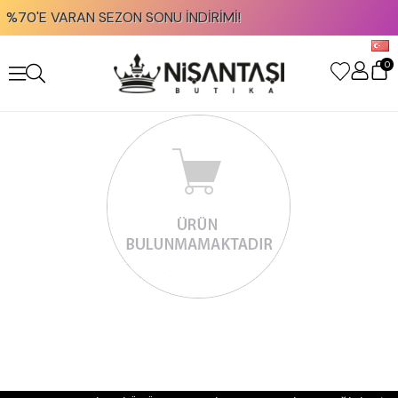
%70'E VARAN SEZON SONU İNDİRİMİ!
0