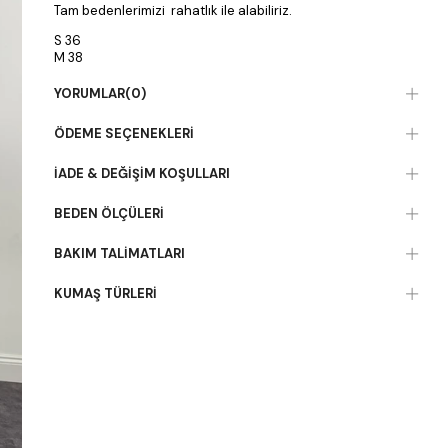
Tam bedenlerimizi rahatlık ile alabiliriz.
S 36
M 38
L 40 bedenler için uygundur.
YORUMLAR
(0)
ÖDEME SEÇENEKLERI
İADE & DEĞIŞIM KOŞULLARI
BEDEN ÖLÇÜLERI
BAKIM TALIMATLARI
KUMAŞ TÜRLERI