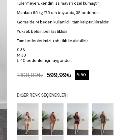
Tülermeyen, kendini salmayan özel kumaştır.
Manken 65 kg 175 cm boyunda, 38 bedendir.
Görselde M beden kullanıldı, tam kalıptır, likralıdır.
Yüksek beldir, beli lastiklidir.
Tam bedenlerimizi rahatlık ile alabiliriz.
S 36
M 38
L 40 bedenler için uygundur.
1.199,99₺
599,99₺
%
50
İndirim
DIĞER RENK SEÇENEKLERI.
Tükendi
Tükendi
Tükendi
Tükendi