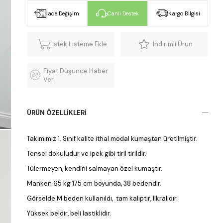
İade Değişim
Canlı Destek
Kargo Bilgisi
İstek Listeme Ekle
İndirimli Ürün
Fiyat Düşünce Haber
Ver
ÜRÜN ÖZELLIKLERI
Takımımız 1. Sınıf kalite ithal modal kumaştan üretilmiştir.
Tensel dokuludur ve ipek gibi tiril tirildir.
Tülermeyen, kendini salmayan özel kumaştır.
Manken 65 kg 175 cm boyunda, 38 bedendir.
Görselde M beden kullanıldı, tam kalıptır, likralıdır.
Yüksek beldir, beli lastiklidir.