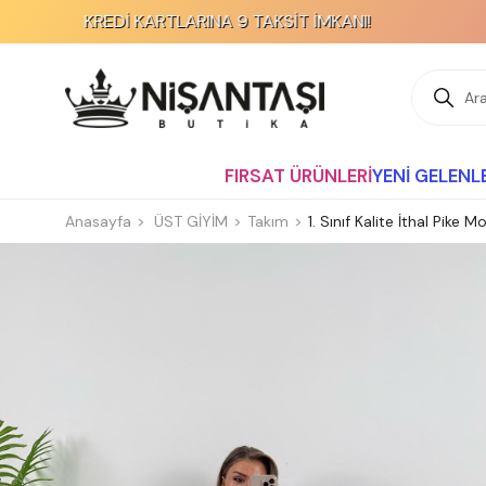
EDİ KARTLARINA 9 TAKSİT İMKANI!
FIRSAT ÜRÜNLERİ
YENİ GELENL
Anasayfa
ÜST GİYİM
Takım
1. Sınıf Kalite İthal Pike