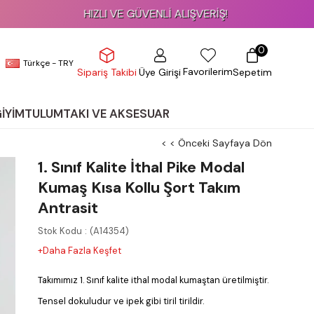
HIZLI VE GÜVENLİ ALIŞVERİŞ!
0
Türkçe - TRY
Favorilerim
Üye Girişi
Sepetim
Sipariş Takibi
GİYİM
TULUM
TAKI VE AKSESUAR
< < Önceki Sayfaya Dön
1. Sınıf Kalite İthal Pike Modal
Kumaş Kısa Kollu Şort Takım
Antrasit
Stok Kodu
(A14354)
+Daha Fazla Keşfet
Takımımız 1. Sınıf kalite ithal modal kumaştan üretilmiştir.
Tensel dokuludur ve ipek gibi tiril tirildir.