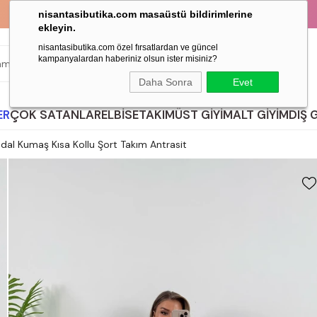
KAPIDA ÖDEME İMKANI!
nisantasibutika.com masaüstü bildirimlerine
ekleyin.
nisantasibutika.com özel fırsatlardan ve güncel
kampanyalardan haberiniz olsun ister misiniz?
ARA
Daha Sonra
Evet
ER
ÇOK SATANLAR
ELBİSE
TAKIM
ÜST GİYİM
ALT GİYİM
DIŞ 
 Modal Kumaş Kısa Kollu Şort Takım Antrasit