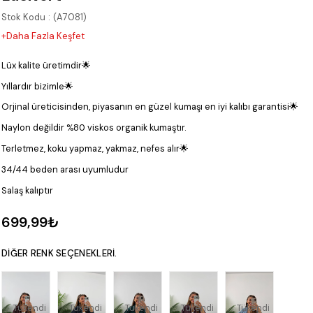
Stok Kodu
(A7081)
+Daha Fazla Keşfet
Lüx kalite üretimdir🌟
Yıllardır bizimle🌟
Orjinal üreticisinden, piyasanın en güzel kumaşı en iyi kalıbı garantisi🌟
Naylon değildir %80 viskos organik kumaştır.
Terletmez, koku yapmaz, yakmaz, nefes alır🌟
34/44 beden arası uyumludur
Salaş kalıptır
699,99₺
DIĞER RENK SEÇENEKLERI.
Tükendi
Tükendi
Tükendi
Tükendi
Tükendi