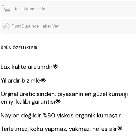
İstek Listeme Ekle
Fiyat Düşünce Haber Ver
ÜRÜN ÖZELLIKLERI
Lüx kalite üretimdir🌟
×
Bültenimize Abone Olun, Fırsatları İlk
Yıllardır bizimle🌟
Siz Yakalayın!
Orjinal üreticisinden, piyasanın en güzel kumaşı
İndirim ve fırsatlardan ilk sizin haberiniz olsun, kayıt
en iyi kalıbı garantisi🌟
olun ve avantajlardan yararlanın!
Naylon değildir %80 viskos organik kumaştır.
Terletmez, koku yapmaz, yakmaz, nefes alır🌟