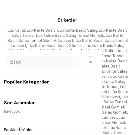
Etiketler
Lüx Kalite
,
Lüx Kalite Basic
,
Lüx Kalite Basic Salaş
,
Lüx Kalite Basic
Salaş Tensel
,
Lüx Kalite Basic Salaş Tensel Gömlek
,
Lüx Kalite
Basic Salaş Tensel Gömlek Lacivert
,
Lüx Kalite Basic Salaş Tensel
Lacivert
,
Lüx Kalite Basic Salaş Gömlek
,
Lüx Kalite Basic Salaş
Gömlek Lacivert
,
Lüx Kalite Basic Salaş Lacivert
,
Lüx Kalite Basic
Tensel
,
Lüx Kalite Basic Tensel Gömlek
,
Lüx Kalite Basic Tensel
Gömlek Lacivert
,
Lüx Kalite Basic Tensel Lacivert
,
Lüx Kalite Basic
✕
Gömlek
,
Lüx Kalite Basic Gömlek Lacivert
,
Lüx Kalite Basic
Lacivert
,
Lüx Kalite Salaş
,
Lüx Kalite Salaş Tensel
,
Lüx Kalite Salaş
Tensel Gömlek
,
Lüx Kalite Salaş Tensel Gömlek Lacivert
,
Lüx Kalite
Popüler Kategoriler
Salaş Tensel Lacivert
,
Lüx Kalite Salaş Gömlek
,
Lüx Kalite Salaş
Gömlek Lacivert
,
Lüx Kalite Salaş Lacivert
,
Lüx Kalite Tensel
,
Lüx
Kalite Tensel Gömlek
,
Lüx Kalite Tensel Gömlek Lacivert
,
Lüx Kalite
Tensel Lacivert
,
Lüx Kalite Gömlek
,
Lüx Kalite Gömlek Lacivert
,
Lüx
Kalite Lacivert
,
Lüx Basic
,
Lüx Basic Salaş
,
Lüx Basic Salaş Tensel
,
Son Aramalar
Lüx Basic Salaş Tensel Gömlek
,
Lüx Basic Salaş Tensel Gömlek
Kayıt yok
Lacivert
,
Lüx Basic Salaş Tensel Lacivert
,
Lüx Basic Salaş Gömlek
,
Lüx Basic Salaş Gömlek Lacivert
,
Lüx Basic Salaş Lacivert
,
Lüx
Basic Tensel
,
Lüx Basic Tensel Gömlek
,
Lüx Basic Tensel Gömlek
Lacivert
,
Lüx Basic Tensel Lacivert
,
Lüx Basic Gömlek
,
Lüx Basic
Popüler Ürünler
Gömlek Lacivert
,
Lüx Basic Lacivert
,
Lüx Salaş
,
Lüx Salaş Tensel
,