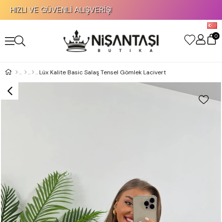
I VE GÜVENLİ ALIŞVERİŞ!
%70'E
0
Lüx Kalite Basic Salaş Tensel Gömlek Lacivert