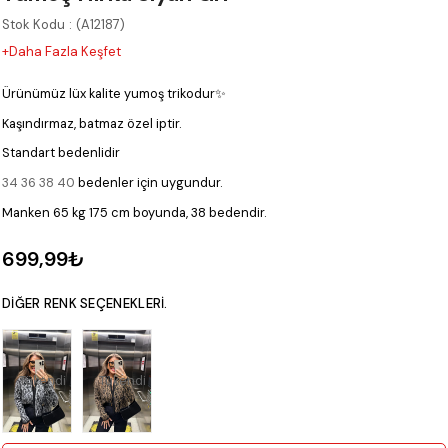
Stok Kodu
(A12187)
+Daha Fazla Keşfet
Ürünümüz lüx kalite yumoş trikodur✨
Kaşındırmaz, batmaz özel iptir.
Standart bedenlidir
34 36 38 40
bedenler için uygundur.
Manken 65 kg 175 cm boyunda, 38 bedendir.
699,99₺
DIĞER RENK SEÇENEKLERI.
Tükendi
Tükendi