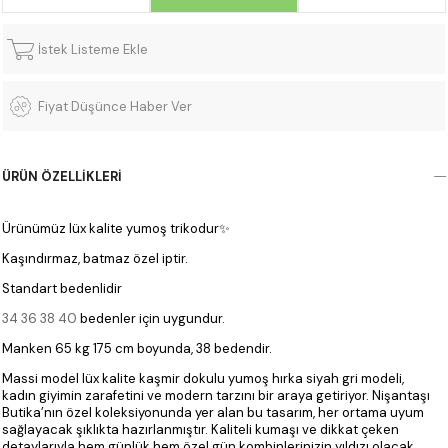
İstek Listeme Ekle
Fiyat Düşünce Haber Ver
ÜRÜN ÖZELLIKLERI
Ürünümüz lüx kalite yumoş trikodur✨
Kaşındırmaz, batmaz özel iptir.
Standart bedenlidir
34 36 38 40
bedenler için uygundur.
Manken 65 kg 175 cm boyunda, 38 bedendir.
Massi model lüx kalite kaşmir dokulu yumoş hırka siyah gri modeli,
kadın giyimin zarafetini ve modern tarzını bir araya getiriyor. Nişantaşı
Butika’nın özel koleksiyonunda yer alan bu tasarım, her ortama uyum
sağlayacak şıklıkta hazırlanmıştır. Kaliteli kumaşı ve dikkat çeken
detaylarıyla hem günlük hem özel gün kombinlerinizin yıldızı olacak.