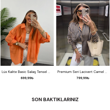
STANDART
STANDART
Lüx Kalite Basic Salaş Tensel Gömlek Oranj
Premium Seri Lacivert Camel Çizgili Tensel Gömlek
699,99₺
799,99₺
SON BAKTIKLARINIZ