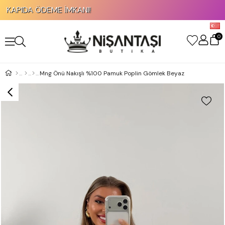
APIDA ÖDEME İMKANI!
0
Mng Önü Nakışlı %100 Pamuk Poplin Gömlek Beyaz