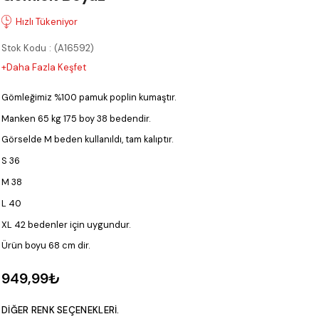
Stok Kodu
(A16592)
+Daha Fazla Keşfet
Gömleğimiz %100 pamuk poplin kumaştır.
Manken 65 kg 175 boy 38 bedendir.
Görselde M beden kullanıldı, tam kalıptır.
S 36
M 38
L 40
XL 42 bedenler için uygundur.
Ürün boyu 68 cm dir.
949,99₺
DIĞER RENK SEÇENEKLERI.