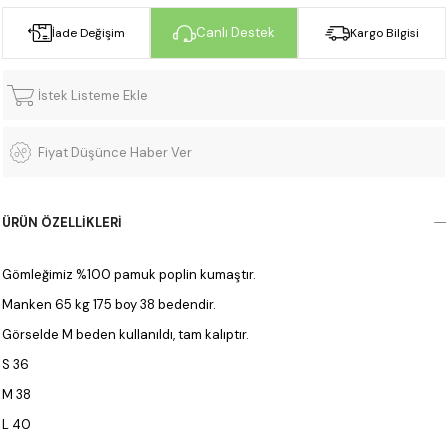
Canlı Destek
İade Değişim
Kargo Bilgisi
İstek Listeme Ekle
Fiyat Düşünce Haber Ver
ÜRÜN ÖZELLIKLERI
Gömleğimiz %100 pamuk poplin kumaştır.
Manken 65 kg 175 boy 38 bedendir.
Görselde M beden kullanıldı, tam kalıptır.
S 36
M 38
L 40