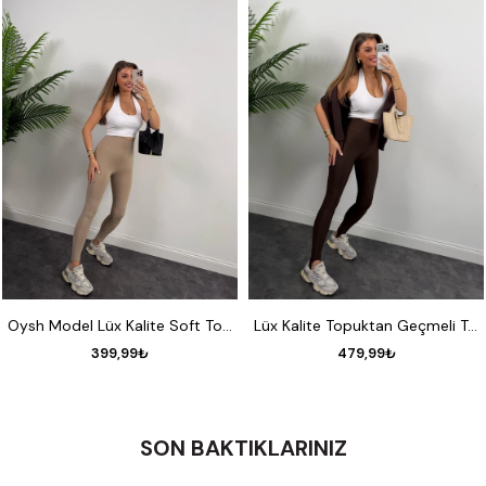
S
M
L
S
M
L
Oysh Model Lüx Kalite Soft Touch Tayt Bej
Lüx Kalite Topuktan Geçmeli Toparlayıcı Füzo Tayt Acı Kahve
399,99₺
479,99₺
SON BAKTIKLARINIZ