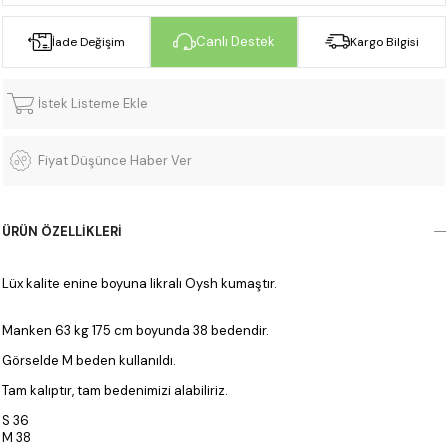
Canlı Destek
İade Değişim
Kargo Bilgisi
İstek Listeme Ekle
Fiyat Düşünce Haber Ver
ÜRÜN ÖZELLIKLERI
Lüx kalite enine boyuna likralı Oysh kumaştır.
Manken 63 kg 175 cm boyunda 38 bedendir.
Görselde M beden kullanıldı.
Tam kalıptır, tam bedenimizi alabiliriz.
S 36
M 38