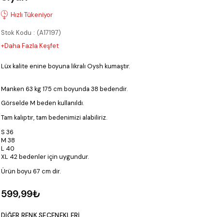
Stok Kodu
(A17197)
+Daha Fazla Keşfet
Lüx kalite enine boyuna likralı Oysh kumaştır.
Manken 63 kg 175 cm boyunda 38 bedendir.
Görselde M beden kullanıldı.
Tam kalıptır, tam bedenimizi alabiliriz.
S 36
M 38
L 40
XL 42 bedenler için uygundur.
Ürün boyu 67 cm dir.
599,99₺
DIĞER RENK SEÇENEKLERI.