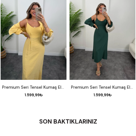
S
M
L
S
M
L
Premium Seri Tensel Kumaş Elbise Gömlek Takım Pastel Sarı
Premium Seri Tensel Kumaş Elbise Gömlek Takım Zümrüt
1.599,99₺
1.599,99₺
SON BAKTIKLARINIZ