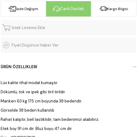
Canlı Destek
İade Değişim
Kargo Bilgisi
İstek Listeme Ekle
Fiyat Düşünce Haber Ver
ÜRÜN ÖZELLIKLERI
Lüx kalite ithal modal kumaştır.
Dökümlü, tok ve ipek gibi tiril tirildir.
Manken 63 kg 175 cm boyunda 38 bedendir.
Görselde 38 beden kullanıldı.
Rahat kalıptır, beli lastiklidir, tam bedenimizi alabiliriz.
Etek boy 91 cm dir. Bluz boyu 47 cm dir.