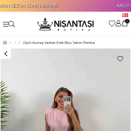
SEZON SONU İNDİRİMİ!
KREDİ KART
0
Oysh Kumaş Vatkalı Etek Bluz Takım Pembe