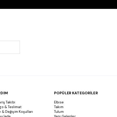
RDIM
POPÜLER KATEGORİLER
riş Takibi
Elbise
go & Teslimat
Takım
e & Değişim Koşulları
Tulum
ay İade
Yeni Gelenler