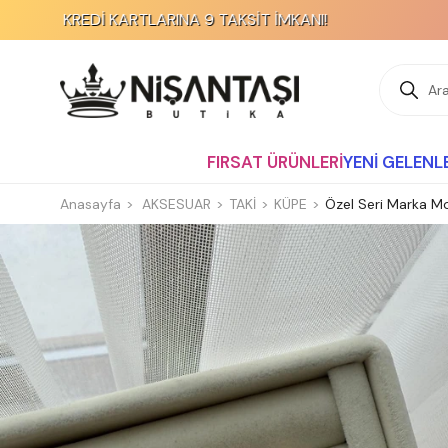
REDİ KARTLARINA 9 TAKSİT İMKANI!
FIRSAT ÜRÜNLERİ
YENİ GELENL
Anasayfa
AKSESUAR
TAKİ
KÜPE
Özel Seri Marka M