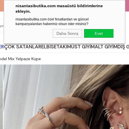
KAPIDA ÖDEME İMKANI!
nisantasibutika.com masaüstü bildirimlerine
ekleyin.
nisantasibutika.com özel fırsatlardan ve güncel
kampanyalardan haberiniz olsun ister misiniz?
ARA
Daha Sonra
Evet
ER
ÇOK SATANLAR
ELBİSE
TAKIM
ÜST GİYİM
ALT GİYİM
DIŞ 
odel Mix Yelpaze Küpe