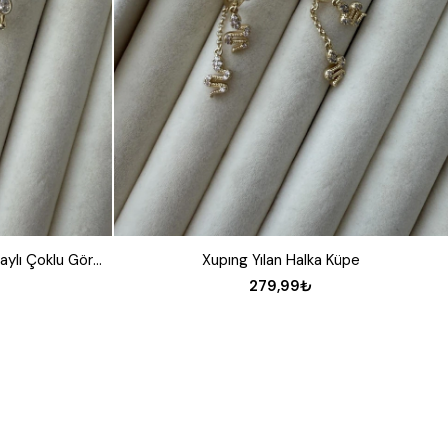
Xupıng Damla ve Baget Taş Detaylı Çoklu Görünümlü Küpe
Xupıng Yılan Halka Küpe
279,99₺