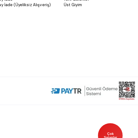
y İade (Üyeliksiz Alışveriş)
Üst Giyim
Çok
Satanlar