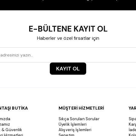
E-BÜLTENE KAYIT OL
Haberler ve özel fırsatlar için
KAYIT OL
NTAŞI BUTİKA
MÜŞTERİ HİZMETLERİ
YA
mızda
Sıkça Sorulan Sorular
Sipa
zamız
Üyelik İşlemleri
Kar
ik & Güvenlik
Alışveriş İşlemleri
İad
ri Hizmetleri
Sepetim
Kol