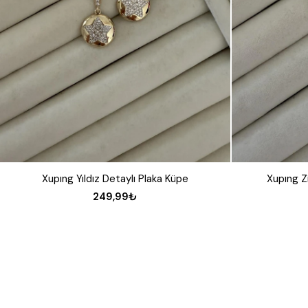
Xupıng Yıldız Detaylı Plaka Küpe
Xupıng Z
249,99₺