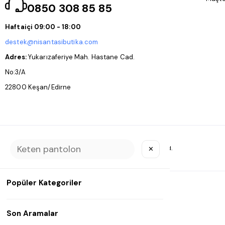
0850 308 85 85
Haftaiçi 09:00 - 18:00
destek@nisantasibutika.com
Adres:
Yukarızaferiye Mah. Hastane Cad.
No:3/A
22800 Keşan/Edirne
Copyright © 2025
NİŞANTAŞI BUTİKA
All rights reserved.
✕
Popüler Kategoriler
Son Aramalar