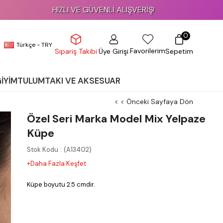
HIZLI VE GÜVENLİ ALIŞVERİŞ!
0
Türkçe - TRY
Favorilerim
Üye Girişi
Sepetim
Sipariş Takibi
GİYİM
TULUM
TAKI VE AKSESUAR
< < Önceki Sayfaya Dön
Özel Seri Marka Model Mix Yelpaze
Küpe
Stok Kodu
(A13402)
+Daha Fazla Keşfet
Küpe boyutu 2.5 cmdir.