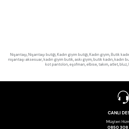
Nişantaşı
,
Nişantaşı butiği
,
Kadın giyim butiği
,
Kadın giyim
,
Butik kadı
nişantaşı aksesuar
,
kadın giyim butik
,
askı giyim
,
butik kadın
,
kadın bu
kot pantolon
,
eşofman
,
elbise
,
takım
,
atlet
,
bluz
,
CANLI DE
Müşteri Hizm
0850 308