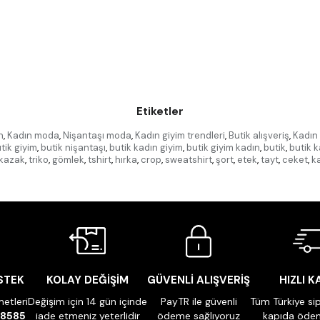
Etiketler
n
,
Kadın moda
,
Nişantaşı moda
,
Kadın giyim trendleri
,
Butik alışveriş
,
Kadın 
tik giyim
,
butik nişantaşı
,
butik kadın giyim
,
butik giyim kadın
,
butik
,
butik k
kazak
,
triko
,
gömlek
,
tshirt
,
hırka
,
crop
,
sweatshirt
,
şort
,
etek
,
tayt
,
ceket
,
k
STEK
KOLAY DEĞİŞİM
GÜVENLİ ALIŞVERİŞ
HIZLI 
etleri
Değişim için 14 gün içinde
PayTR ile güvenli
Tüm Türkiye sip
 8585
iade etmeniz yeterlidir
ödeme sağlıyoruz
kapıda öde