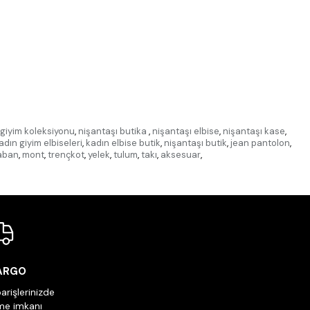
giyim koleksiyonu
,
nişantaşı butika
,
nişantaşı elbise
,
nişantaşı kase
,
adın giyim elbiseleri
,
kadın elbise butik
,
nişantaşı butik
,
jean pantolon
,
aban
,
mont
,
trençkot
,
yelek
,
tulum
,
takı
,
aksesuar
,
KARGO
arişlerinizde
me imkanı