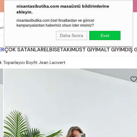
KAPIDA ÖDEME İMKANI!
nisantasibutika.com masaüstü bildirimlerine
ekleyin.
nisantasibutika.com özel fırsatlardan ve güncel
kampanyalardan haberiniz olsun ister misiniz?
ARA
Daha Sonra
Evet
ER
ÇOK SATANLAR
ELBİSE
TAKIM
ÜST GİYİM
ALT GİYİM
DIŞ 
k Toparlayıcı Boyfit Jean Lacivert