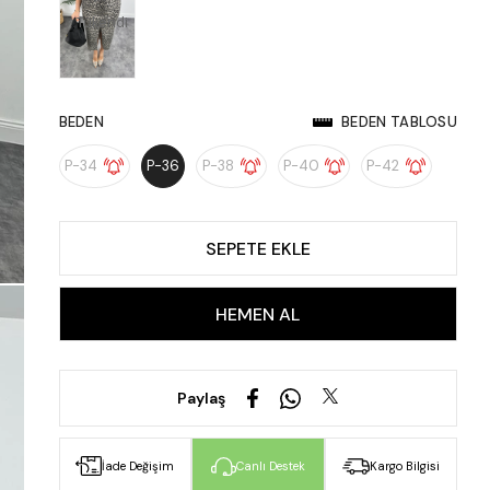
Tükendi
BEDEN
BEDEN TABLOSU
P-34
P-36
P-38
P-40
P-42
Paylaş
İade Değişim
Canlı Destek
Kargo Bilgisi