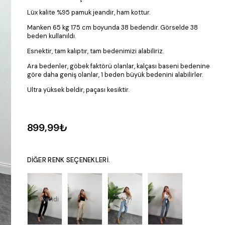
Lüx kalite %95 pamuk jeandir, ham kottur.
Manken 65 kg 175 cm boyunda 38 bedendir. Görselde 38
beden kullanıldı.
Esnektir, tam kalıptır, tam bedenimizi alabiliriz.
Ara bedenler, göbek faktörü olanlar, kalçası baseni bedenine
göre daha geniş olanlar, 1 beden büyük bedenini alabilirler.
Ultra yüksek beldir, paçası kesiktir.
899,99₺
DIĞER RENK SEÇENEKLERI.
Tükendi