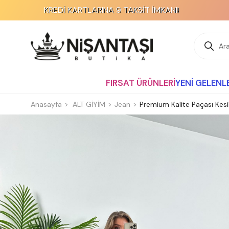
KREDİ KARTLARINA 9 TAKSİT İMKANI!
FIRSAT ÜRÜNLERİ
YENİ GELENL
Anasayfa
ALT GİYİM
Jean
Premium Kalite Paçası Kesi