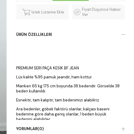
Fiyat Düşünce Haber
İstek Listeme Ekle
Ver
ÜRÜN ÖZELLIKLERI
PREMİUM SERİ PAÇA KESİK BF JEAN
Lüx kalite %95 pamuk jeandir, ham kottur.
Manken 65 kg 175 cm boyunda 38 bedendir. Görselde 38
beden kullanıldı.
Esnektir, tam kalıptır, tam bedenimizi alabiliriz.
Ara bedenler, göbek faktörü olanlar, kalçası baseni
bedenine göre daha geniş olanlar, 1 beden büyük
bedenini alabilirler.
Ultra yüksek beldir, paçası kesiktir.
YORUMLAR
(0)