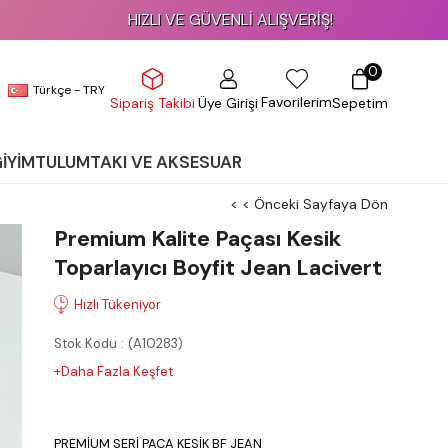
HIZLI VE GÜVENLİ ALIŞVERİŞ!
0
Türkçe - TRY
Favorilerim
Üye Girişi
Sepetim
Sipariş Takibi
GİYİM
TULUM
TAKI VE AKSESUAR
< < Önceki Sayfaya Dön
Premium Kalite Paçası Kesik
Toparlayıcı Boyfit Jean Lacivert
Stok Kodu
(A10283)
+Daha Fazla Keşfet
PREMİUM SERİ PAÇA KESİK BF JEAN