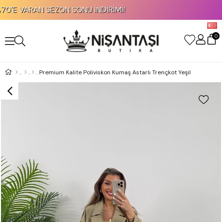
ARAN SEZON SONU İNDİRİMİ!
KRED
0
Premium Kalite Poliviskon Kumaş Astarlı Trençkot Yeşil