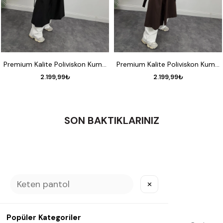
STANDART
STANDART
Premium Kalite Poliviskon Kumaş Astarlı Trençkot Siyah
Premium Kalite Poliviskon Kumaş Astarlı Trençkot Acı Kahve
2.199,99₺
2.199,99₺
SON BAKTIKLARINIZ
✕
Etiketler
Popüler Kategoriler