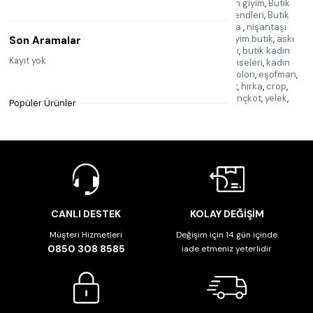
Nişantaşı
,
Nişantaşı butiği
,
Kadın giyim butiği
,
Kadın giyim
,
Butik
kadın
,
Kadın moda
,
Nişantaşı moda
,
Kadın giyim trendleri
,
Butik
alışveriş
,
Kadın giyim koleksiyonu
,
nişantaşı butika
,
nişantaşı
elbise
,
nişantaşı kase
,
nişantaşı aksesuar
,
kadın giyim butik
,
askı
Son Aramalar
giyim
,
butik kadın
,
kadın butik giyim
,
butik nişantaşı
,
butik kadın
Kayıt yok
giyim
,
butik giyim kadın
,
butik
,
butik kadın giyim elbiseleri
,
kadın
elbise butik
,
nişantaşı butik
,
jean pantolon
,
kot pantolon
,
eşofman
,
elbise
,
takım
,
atlet
,
bluz
,
kazak
,
triko
,
gömlek
,
tshirt
,
hırka
,
crop
,
sweatshirt
,
şort
,
etek
,
tayt
,
ceket
,
kaban
,
mont
,
trençkot
,
yelek
,
Popüler Ürünler
tulum
,
takı
,
aksesuar
,
CANLI DESTEK
KOLAY DEĞİŞİM
Müşteri Hizmetleri
Değişim için 14 gün içinde
0850 308 8585
iade etmeniz yeterlidir