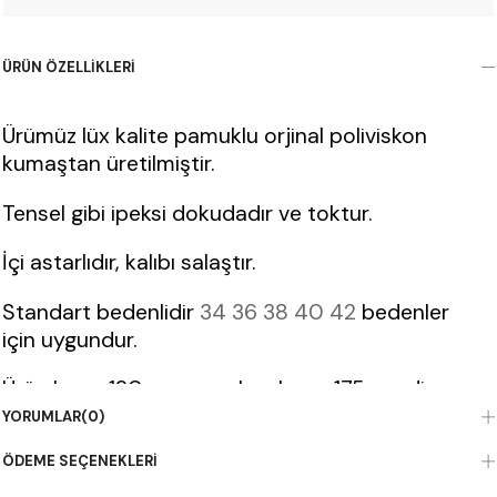
ÜRÜN ÖZELLIKLERI
Ürümüz lüx kalite pamuklu orjinal poliviskon
kumaştan üretilmiştir.
Tensel gibi ipeksi dokudadır ve toktur.
İçi astarlıdır, kalıbı salaştır.
Standart bedenlidir
34 36 38 40 42
bedenler
için uygundur.
Ürün boyu 120 cm , manken boyu 175 cm dir.
YORUMLAR
(0)
Manken 65 kg 175 cm boyunda 38 bedendir.
ÖDEME SEÇENEKLERI
Premium kalite poliviskon kumaş astarlı trençkot yeşil modeli, kadın