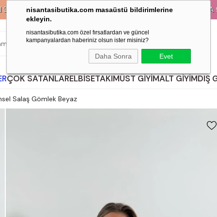
KREDİ KARTLARINA 9 TAKSİT İMKANI!
nisantasibutika.com masaüstü bildirimlerine
ekleyin.
nisantasibutika.com özel fırsatlardan ve güncel
kampanyalardan haberiniz olsun ister misiniz?
ARA
Daha Sonra
Evet
ER
ÇOK SATANLAR
ELBİSE
TAKIM
ÜST GİYİM
ALT GİYİM
DIŞ 
ensel Salaş Gömlek Beyaz