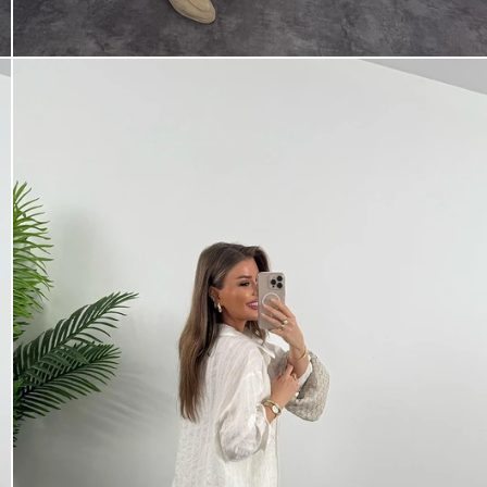
Kampanya, duyuru ve bilgilendirmelerden E-Posta,
WhatsApp ve SMS yoluyla haberdar olmak istediğimi
belirtiyorum.
Aydınlatma metni için tıklayın
.
Kaydet
tarafından geliştirilmiştir.