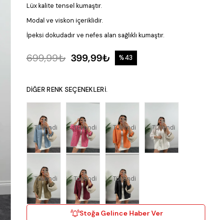
Lüx kalite tensel kumaştır.
Modal ve viskon içeriklidir.
İpeksi dokudadır ve nefes alan sağlıklı kumaştır.
699,99₺
399,99₺
%
43
İndirim
DIĞER RENK SEÇENEKLERI.
Tükendi
Tükendi
Tükendi
Tükendi
Tükendi
Tükendi
Tükendi
Stoğa Gelince Haber Ver