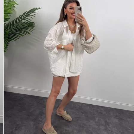
×
Bültenimize Abone Olun,
Fırsatları İlk Siz Yakalayın!
İndirim ve fırsatlardan ilk sizin haberiniz olsun,
kayıt olun ve avantajlardan yararlanın!