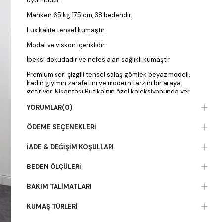
uyumludur.
Manken 65 kg 175 cm, 38 bedendir.
Lüx kalite tensel kumaştır.
Modal ve viskon içeriklidir.
İpeksi dokudadır ve nefes alan sağlıklı kumaştır.
Premium seri çizgili tensel salaş gömlek beyaz modeli,
kadın giyimin zarafetini ve modern tarzını bir araya
getiriyor. Nişantaşı Butika’nın özel koleksiyonunda yer
alan bu tasarım, her ortama uyum sağlayacak şıklıkta
YORUMLAR
(0)
hazırlanmıştır. Kaliteli kumaşı ve dikkat çeken detaylarıyla
hem günlük hem özel gün kombinlerinizin yıldızı olacak.
Kadın giyimde özgünlük arayanların tercihi olan bu parça,
ÖDEME SEÇENEKLERI
sezonun trendlerini yansıtarak stilinize yeni bir soluk
kazandırır. Nişantaşı Butika ile modayı takip edin, tarzınızı
İADE & DEĞIŞIM KOŞULLARI
yansıtın ve fark yaratın.
BEDEN ÖLÇÜLERI
BAKIM TALIMATLARI
KUMAŞ TÜRLERI