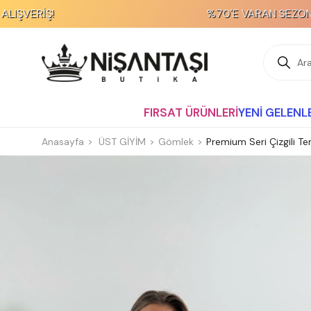
%70'E VARAN SEZON SONU İNDİRİMİ!
FIRSAT ÜRÜNLERİ
YENİ GELENL
Anasayfa
ÜST GİYİM
Gömlek
Premium Seri Çizgili T