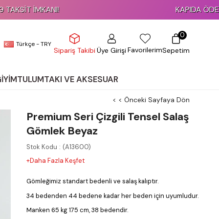
KAPIDA ÖDEME İMKANI!
0
Türkçe - TRY
Favorilerim
Üye Girişi
Sepetim
Sipariş Takibi
GİYİM
TULUM
TAKI VE AKSESUAR
< < Önceki Sayfaya Dön
Premium Seri Çizgili Tensel Salaş
Gömlek Beyaz
Stok Kodu
(A13600)
+Daha Fazla Keşfet
Gömleğimiz standart bedenli ve salaş kalıptır.
34 bedenden 44 bedene kadar her beden için uyumludur.
Manken 65 kg 175 cm, 38 bedendir.