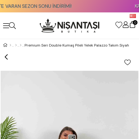
RAN SEZON SONU İNDİRİMİ!
KREDİ 
0
Premium Seri Double Kumaş Pileli Yelek Palazzo Takım Siyah