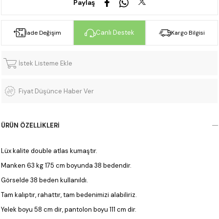
Paylaş
Canlı Destek
İade Değişim
Kargo Bilgisi
İstek Listeme Ekle
Fiyat Düşünce Haber Ver
ÜRÜN ÖZELLIKLERI
Lüx kalite double atlas kumaştır.
Manken 63 kg 175 cm boyunda 38 bedendir.
Görselde 38 beden kullanıldı.
Tam kalıptır, rahattır, tam bedenimizi alabiliriz.
Yelek boyu 58 cm dir, pantolon boyu 111 cm dir.