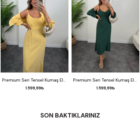
S
M
L
S
M
L
Premium Seri Tensel Kumaş Elbise Gömlek Takım Pastel Sarı
Premium Seri Tensel Kumaş Elbise Gömlek Takım Zümrüt
1.599,99₺
1.599,99₺
SON BAKTIKLARINIZ