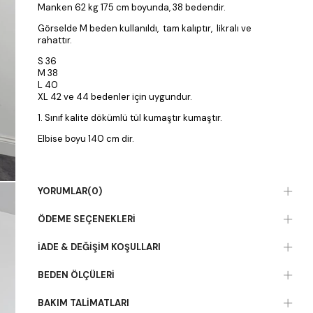
Manken 62 kg 175 cm boyunda, 38 bedendir.
Görselde M beden kullanıldı, tam kalıptır, likralı ve
rahattır.
S 36
M 38
L 40
XL 42 ve 44 bedenler için uygundur.
1. Sınıf kalite dökümlü tül kumaştır kumaştır.
Elbise boyu 140 cm dir.
YORUMLAR
(0)
ÖDEME SEÇENEKLERI
İADE & DEĞIŞIM KOŞULLARI
BEDEN ÖLÇÜLERI
BAKIM TALIMATLARI