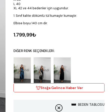
L 40
XL 42 ve 44 bedenler için uygundur.
1. Sınıf kalite dökümlü tül kumaştır kumaştır.
Elbise boyu 140 cm dir.
1.799,99₺
DIĞER RENK SEÇENEKLERI.
Tükendi
Tükendi
Stoğa Gelince Haber Ver
BEDEN TABLOSU