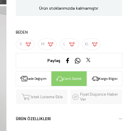
Ürün stoklarımızda kalmamıştır.
BEDEN
S
M
L
XL
Paylaş
İade Değişim
Canlı Destek
Kargo Bilgisi
Fiyat Düşünce Haber
İstek Listeme Ekle
Ver
ÜRÜN ÖZELLIKLERI