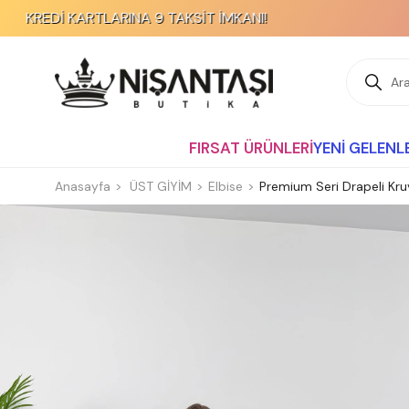
KARTLARINA 9 TAKSİT İMKANI!
FIRSAT ÜRÜNLERİ
YENİ GELENL
Anasayfa
ÜST GİYİM
Elbise
Premium Seri Drapeli Kru