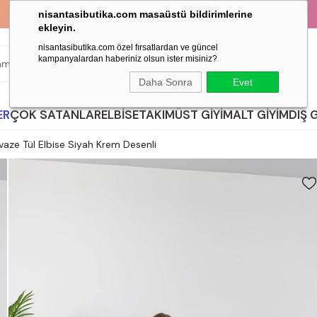
KAPIDA ÖDEME İMKANI!
H
nisantasibutika.com masaüstü bildirimlerine
ekleyin.
nisantasibutika.com özel fırsatlardan ve güncel
kampanyalardan haberiniz olsun ister misiniz?
ARA
Daha Sonra
Evet
ER
ÇOK SATANLAR
ELBİSE
TAKIM
ÜST GİYİM
ALT GİYİM
DIŞ 
vaze Tül Elbise Siyah Krem Desenli