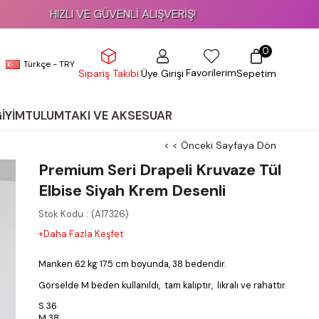
IZLI VE GÜVENLİ ALIŞVERİŞ!
%70
0
Türkçe - TRY
Favorilerim
Üye Girişi
Sepetim
Sipariş Takibi
GİYİM
TULUM
TAKI VE AKSESUAR
< < Önceki Sayfaya Dön
Premium Seri Drapeli Kruvaze Tül
Elbise Siyah Krem Desenli
Stok Kodu
(A17326)
+Daha Fazla Keşfet
Manken 62 kg 175 cm boyunda, 38 bedendir.
Görselde M beden kullanıldı, tam kalıptır, likralı ve rahattır.
S 36
M 38