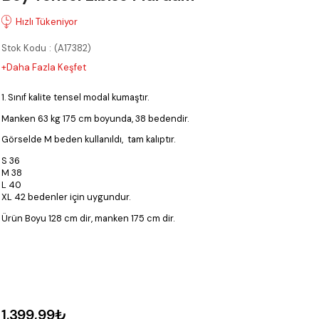
Stok Kodu
(A17382)
+Daha Fazla Keşfet
1. Sınıf kalite tensel modal kumaştır.
Manken 63 kg 175 cm boyunda, 38 bedendir.
Görselde M beden kullanıldı, tam kalıptır.
S 36
M 38
L 40
XL 42 bedenler için uygundur.
Ürün Boyu 128 cm dir, manken 175 cm dir.
1.399,99₺