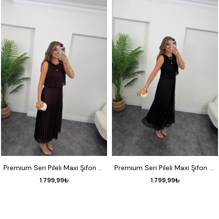
S
M
L
XL
S
M
L
XL
Premium Seri Pileli Maxi Şifon Elbise Acı Kahve
Premium Seri Pileli Maxi Şifon Elbise Siyah
1.799,99₺
1.799,99₺