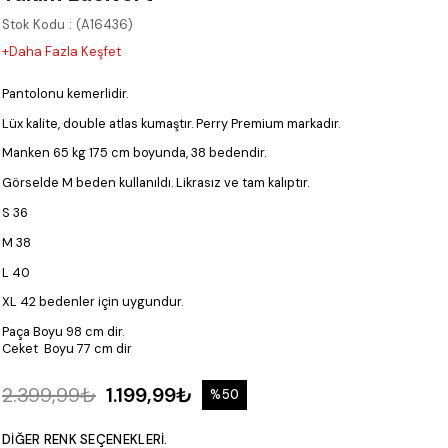
Stok Kodu
(A16436)
+Daha Fazla Keşfet
Pantolonu kemerlidir.
Lüx kalite, double atlas kumaştır. Perry Premium markadır.
Manken 65 kg 175 cm boyunda, 38 bedendir.
Görselde M beden kullanıldı. Likrasız ve tam kalıptır.
S 36
M 38
L 40
XL 42 bedenler için uygundur.
Paça Boyu 98 cm dir.
Ceket Boyu 77 cm dir
2.399,99₺
1.199,99₺
%
50
İndirim
DIĞER RENK SEÇENEKLERI.