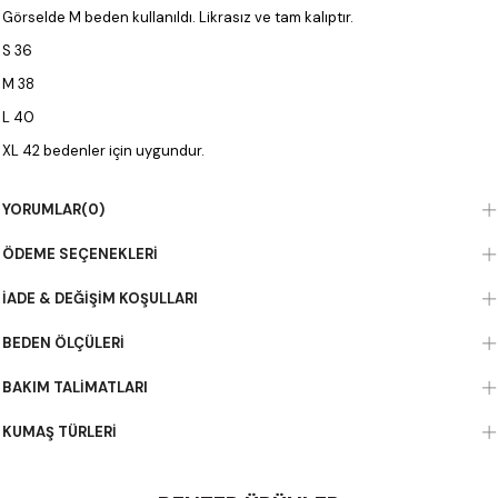
Görselde M beden kullanıldı. Likrasız ve tam kalıptır.
S 36
M 38
L 40
XL 42 bedenler için uygundur.
Paça Boyu 98 cm dir.
Ceket Boyu 77 cm dir
YORUMLAR
(0)
ÖDEME SEÇENEKLERI
İADE & DEĞIŞIM KOŞULLARI
BEDEN ÖLÇÜLERI
BAKIM TALIMATLARI
KUMAŞ TÜRLERI