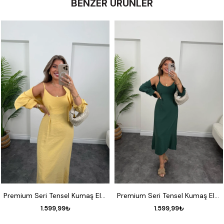
BENZER ÜRÜNLER
S
M
L
S
M
L
Premium Seri Tensel Kumaş Elbise Gömlek Takım Pastel Sarı
Premium Seri Tensel Kumaş Elbise Gömlek Takım Zümrüt
1.599,99₺
1.599,99₺