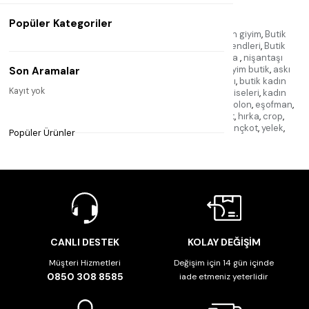
Etiketler
Popüler Kategoriler
Nişantaşı
,
Nişantaşı butiği
,
Kadın giyim butiği
,
Kadın giyim
,
Butik
kadın
,
Kadın moda
,
Nişantaşı moda
,
Kadın giyim trendleri
,
Butik
alışveriş
,
Kadın giyim koleksiyonu
,
nişantaşı butika
,
nişantaşı
elbise
,
nişantaşı kase
,
nişantaşı aksesuar
,
kadın giyim butik
,
askı
Son Aramalar
giyim
,
butik kadın
,
kadın butik giyim
,
butik nişantaşı
,
butik kadın
Kayıt yok
giyim
,
butik giyim kadın
,
butik
,
butik kadın giyim elbiseleri
,
kadın
elbise butik
,
nişantaşı butik
,
jean pantolon
,
kot pantolon
,
eşofman
,
elbise
,
takım
,
atlet
,
bluz
,
kazak
,
triko
,
gömlek
,
tshirt
,
hırka
,
crop
,
sweatshirt
,
şort
,
etek
,
tayt
,
ceket
,
kaban
,
mont
,
trençkot
,
yelek
,
Popüler Ürünler
tulum
,
takı
,
aksesuar
,
CANLI DESTEK
KOLAY DEĞİŞİM
Müşteri Hizmetleri
Değişim için 14 gün içinde
0850 308 8585
iade etmeniz yeterlidir