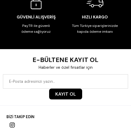
GÜVENLİ ALIŞVERİŞ
HIZLI KARGO
PayTR ile güvenli
Tüm Türkiye siparişlerinizde
ödeme sağlıyoruz
kapıda ödeme imkanı
E-BÜLTENE KAYIT OL
Haberler ve özel fırsatlar için
KAYIT OL
BİZİ TAKİP EDİN