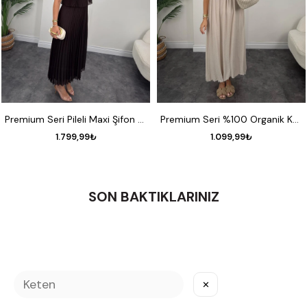
S
M
L
XL
S
M
L
Premium Seri Pileli Maxi Şifon Elbise Acı Kahve
Premium Seri %100 Organik Kumaş Maxi Salaş Elbise Naturel Taş
1.799,99₺
1.099,99₺
SON BAKTIKLARINIZ
✕