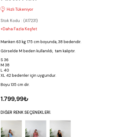
Stok Kodu
(A17231)
+Daha Fazla Keşfet
Manken 63 kg 175 cm boyunda, 38 bedendir.
Görselde M beden kullanıldı, tam kalıptır.
S 36
M 38
L 40
XL 42 bedenler için uygundur.
Boyu 135 cm dir.
1.799,99₺
DIĞER RENK SEÇENEKLERI.