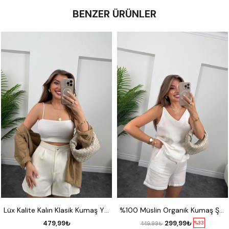
BENZER ÜRÜNLER
P-36
P-38
P-40
S
M
L
Lüx Kalite Kalın Klasik Kumaş Yüksek Bel Şehir Boy Şort Beyaz
%100 Müslin Organik Kumaş Şort Beyaz
479,99₺
299,99₺
%33
449,99₺