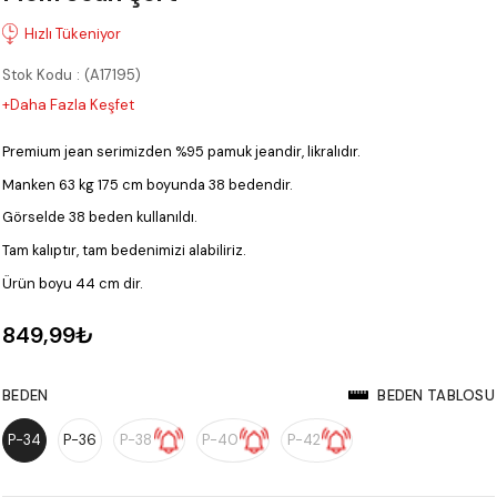
Stok Kodu
(A17195)
+Daha Fazla Keşfet
Premium jean serimizden %95 pamuk jeandir, likralıdır.
Manken 63 kg 175 cm boyunda 38 bedendir.
Görselde 38 beden kullanıldı.
Tam kalıptır, tam bedenimizi alabiliriz.
Ürün boyu 44 cm dir.
849,99₺
BEDEN
BEDEN TABLOSU
P-34
P-36
P-38
P-40
P-42