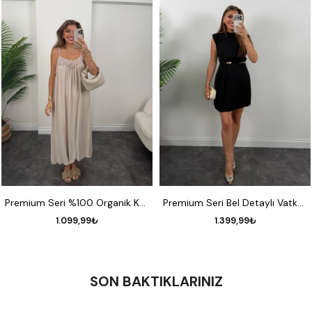
S
M
L
S
M
L
XL
Premium Seri %100 Organik Kumaş Maxi Salaş Elbise Naturel Taş
Premium Seri Bel Detaylı Vatkalı Elbise
1.099,99₺
1.399,99₺
SON BAKTIKLARINIZ