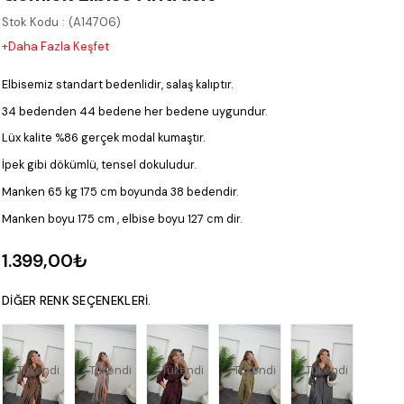
Stok Kodu
(A14706)
+Daha Fazla Keşfet
Elbisemiz standart bedenlidir, salaş kalıptır.
34 bedenden 44 bedene her bedene uygundur.
Lüx kalite %86 gerçek modal kumaştır.
İpek gibi dökümlü, tensel dokuludur.
Manken 65 kg 175 cm boyunda 38 bedendir.
Manken boyu 175 cm , elbise boyu 127 cm dir.
1.399,00₺
DIĞER RENK SEÇENEKLERI.
Tükendi
Tükendi
Tükendi
Tükendi
Tükendi