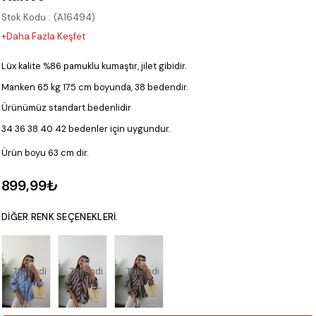
Stok Kodu
(A16494)
+Daha Fazla Keşfet
Lüx kalite %86 pamuklu kumaştır, jilet gibidir.
Manken 65 kg 175 cm boyunda, 38 bedendir.
Ürünümüz standart bedenlidir
34 36 38 40 42 bedenler için uygundur.
Ürün boyu 63 cm dir.
899,99₺
DIĞER RENK SEÇENEKLERI.
Tükendi
Tükendi
Tükendi