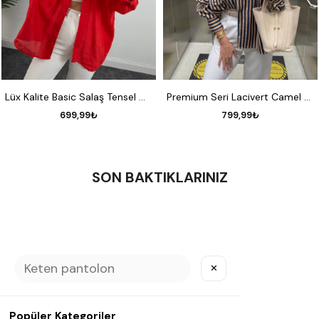
STANDART
STANDART
Lüx Kalite Basic Salaş Tensel Gömlek Kırmızı
Premium Seri Lacivert Camel Çizgili Tensel Gömlek
699,99₺
799,99₺
SON BAKTIKLARINIZ
✕
Etiketler
Popüler Kategoriler