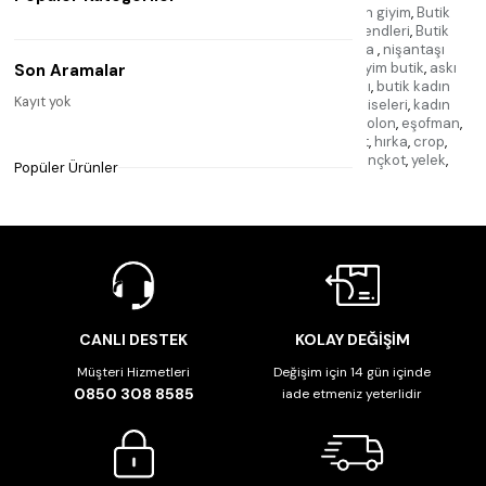
Nişantaşı
,
Nişantaşı butiği
,
Kadın giyim butiği
,
Kadın giyim
,
Butik
kadın
,
Kadın moda
,
Nişantaşı moda
,
Kadın giyim trendleri
,
Butik
alışveriş
,
Kadın giyim koleksiyonu
,
nişantaşı butika
,
nişantaşı
elbise
,
nişantaşı kase
,
nişantaşı aksesuar
,
kadın giyim butik
,
askı
Son Aramalar
giyim
,
butik kadın
,
kadın butik giyim
,
butik nişantaşı
,
butik kadın
Kayıt yok
giyim
,
butik giyim kadın
,
butik
,
butik kadın giyim elbiseleri
,
kadın
elbise butik
,
nişantaşı butik
,
jean pantolon
,
kot pantolon
,
eşofman
,
elbise
,
takım
,
atlet
,
bluz
,
kazak
,
triko
,
gömlek
,
tshirt
,
hırka
,
crop
,
sweatshirt
,
şort
,
etek
,
tayt
,
ceket
,
kaban
,
mont
,
trençkot
,
yelek
,
Popüler Ürünler
tulum
,
takı
,
aksesuar
,
CANLI DESTEK
KOLAY DEĞİŞİM
Müşteri Hizmetleri
Değişim için 14 gün içinde
0850 308 8585
iade etmeniz yeterlidir