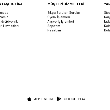
NTAŞI BUTİKA
MÜŞTERİ HİZMETLERİ
YA
mızda
Sıkça Sorulan Sorular
Sipa
zamız
Üyelik İşlemleri
Kar
ik & Güvenlik
Alışveriş İşlemleri
İad
ri Hizmetleri
Sepetim
Kol
Hesabım
Kola
APPLE STORE
GOOGLE PLAY