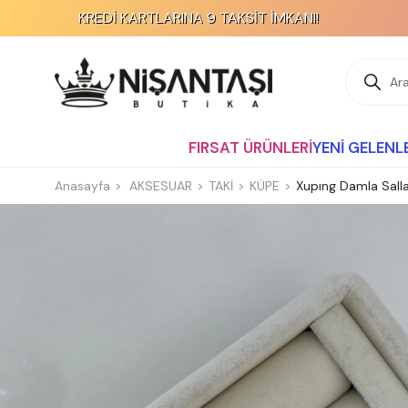
KREDİ KARTLARINA 9 TAKSİT İMKANI!
FIRSAT ÜRÜNLERİ
YENİ GELENL
Anasayfa
AKSESUAR
TAKİ
KÜPE
Xupıng Damla Salla