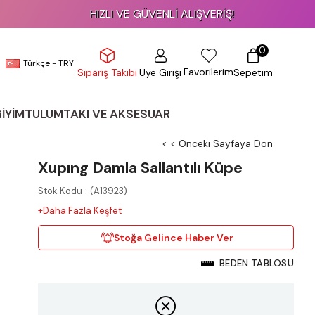
HIZLI VE GÜVENLİ ALIŞVERİŞ!
0
Türkçe - TRY
Favorilerim
Üye Girişi
Sepetim
Sipariş Takibi
GİYİM
TULUM
TAKI VE AKSESUAR
< < Önceki Sayfaya Dön
Xupıng Damla Sallantılı Küpe
Stok Kodu
(A13923)
+Daha Fazla Keşfet
Stoğa Gelince Haber Ver
BEDEN TABLOSU