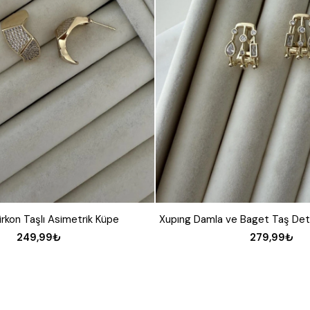
irkon Taşlı Asimetrik Küpe
249,99₺
279,99₺