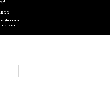
KARGO
arişlerinizde
me imkanı