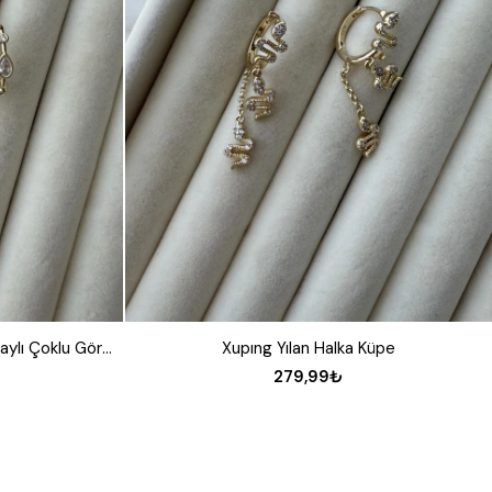
Xupıng Damla ve Baget Taş Detaylı Çoklu Görünümlü Küpe
Xupıng Yılan Halka Küpe
279,99₺