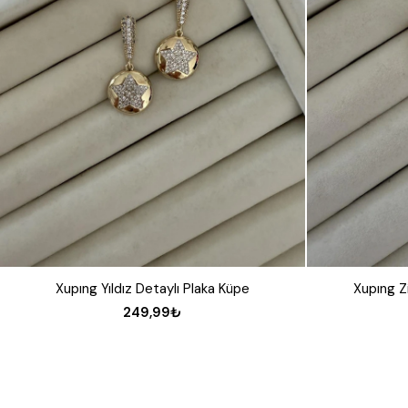
Xupıng Yıldız Detaylı Plaka Küpe
Xupıng Z
249,99₺