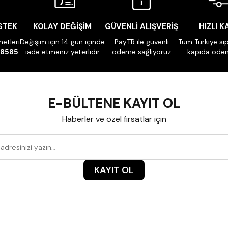
STEK
KOLAY DEĞİŞİM
GÜVENLİ ALIŞVERİŞ
HIZLI 
etleri
Değişim için 14 gün içinde
PayTR ile güvenli
Tüm Türkiye sip
 8585
iade etmeniz yeterlidir
ödeme sağlıyoruz
kapıda öde
E-BÜLTENE KAYIT OL
Haberler ve özel fırsatlar için
KAYIT OL