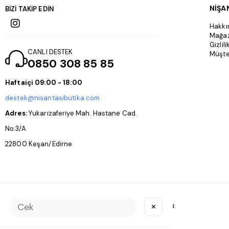
NİŞA
BİZİ TAKİP EDİN
Hakkı
Mağa
Gizlil
CANLI DESTEK
Müşte
0850 308 85 85
Haftaiçi 09:00 - 18:00
destek@nisantasibutika.com
Adres:
Yukarızaferiye Mah. Hastane Cad.
No:3/A
22800 Keşan/Edirne
Copyright © 2025
NİŞANTAŞI BUTİKA
All rights reserved.
✕