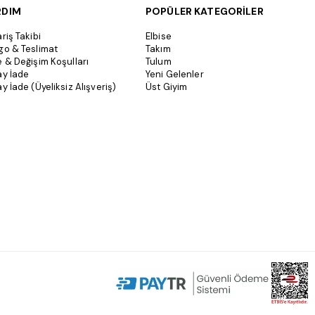
RDIM
POPÜLER KATEGORİLER
riş Takibi
Elbise
go & Teslimat
Takım
e & Değişim Koşulları
Tulum
ay İade
Yeni Gelenler
y İade (Üyeliksiz Alışveriş)
Üst Giyim