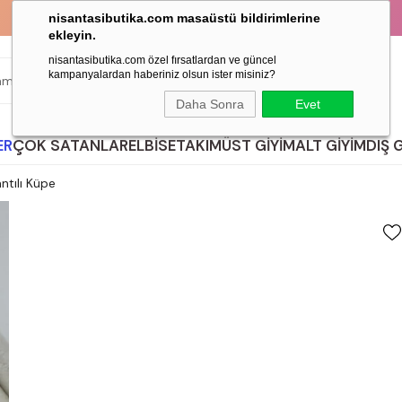
KAPIDA ÖDEME İMKANI!
nisantasibutika.com masaüstü bildirimlerine
ekleyin.
nisantasibutika.com özel fırsatlardan ve güncel
kampanyalardan haberiniz olsun ister misiniz?
ARA
Daha Sonra
Evet
ER
ÇOK SATANLAR
ELBİSE
TAKIM
ÜST GİYİM
ALT GİYİM
DIŞ 
ntılı Küpe