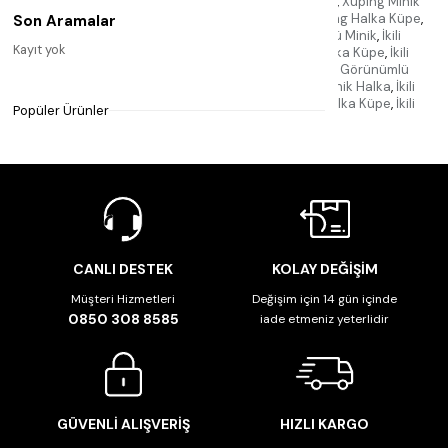
Görünümlü Küpe
,
Xupıng Minik
,
Xupıng Minik Halka
,
Xupıng Minik
Halka Küpe
,
Xupıng Minik Küpe
,
Xupıng Halka
,
Xupıng Halka Küpe
,
Son Aramalar
Xupıng Küpe
,
İkili
,
İkili Görünümlü
,
İkili Görünümlü Minik
,
İkili
Kayıt yok
Görünümlü Minik Halka
,
İkili Görünümlü Minik Halka Küpe
,
İkili
Görünümlü Minik Küpe
,
İkili Görünümlü Halka
,
İkili Görünümlü
Halka Küpe
,
İkili Görünümlü Küpe
,
İkili Minik
,
İkili Minik Halka
,
İkili
Minik Halka Küpe
,
İkili Minik Küpe
,
İkili Halka
,
İkili Halka Küpe
,
İkili
Popüler Ürünler
Küpe
,
Görünümlü
,
Görünümlü Minik
,
CANLI DESTEK
KOLAY DEĞİŞİM
Müşteri Hizmetleri
Değişim için 14 gün içinde
0850 308 8585
iade etmeniz yeterlidir
GÜVENLİ ALIŞVERİŞ
HIZLI KARGO