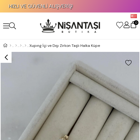
IZLI VE GÜVENLİ ALIŞVERİŞ!
%7
0
Xupıng İçi ve Dışı Zirkon Taşlı Halka Küpe