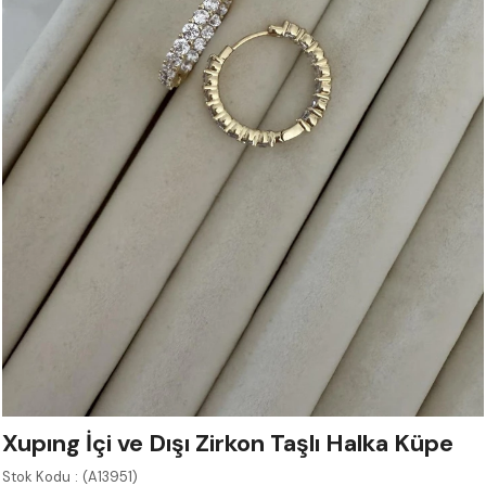
Xupıng İçi ve Dışı Zirkon Taşlı Halka Küpe
Stok Kodu
(A13951)