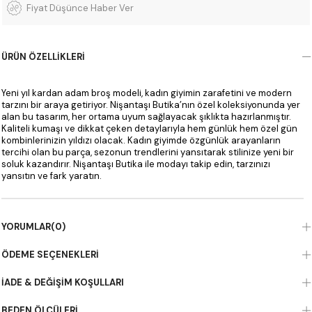
Fiyat Düşünce Haber Ver
ÜRÜN ÖZELLIKLERI
Yeni yıl kardan adam broş modeli, kadın giyimin zarafetini ve modern
tarzını bir araya getiriyor. Nişantaşı Butika’nın özel koleksiyonunda yer
alan bu tasarım, her ortama uyum sağlayacak şıklıkta hazırlanmıştır.
Kaliteli kumaşı ve dikkat çeken detaylarıyla hem günlük hem özel gün
kombinlerinizin yıldızı olacak. Kadın giyimde özgünlük arayanların
tercihi olan bu parça, sezonun trendlerini yansıtarak stilinize yeni bir
soluk kazandırır. Nişantaşı Butika ile modayı takip edin, tarzınızı
yansıtın ve fark yaratın.
YORUMLAR
(0)
ÖDEME SEÇENEKLERI
İADE & DEĞIŞIM KOŞULLARI
BEDEN ÖLÇÜLERI