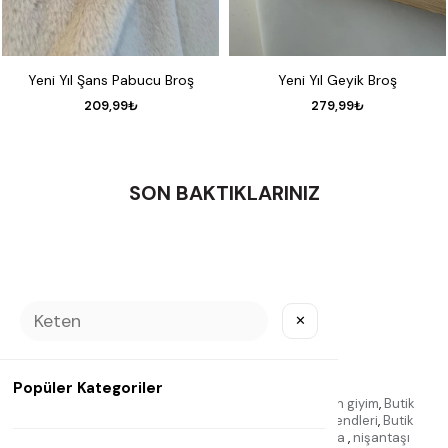
Yeni Yıl Şans Pabucu Broş
Yeni Yıl Geyik Broş
209,99₺
279,99₺
SON BAKTIKLARINIZ
✕
Etiketler
Popüler Kategoriler
Nişantaşı
,
Nişantaşı butiği
,
Kadın giyim butiği
,
Kadın giyim
,
Butik
kadın
,
Kadın moda
,
Nişantaşı moda
,
Kadın giyim trendleri
,
Butik
alışveriş
,
Kadın giyim koleksiyonu
,
nişantaşı butika
,
nişantaşı