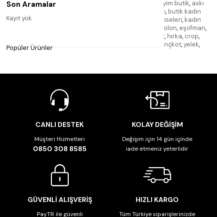
elbise
,
nişantaşı kase
,
nişantaşı aksesuar
,
kadın giyim butik
,
askı
Son Aramalar
giyim
,
butik kadın
,
kadın butik giyim
,
butik nişantaşı
,
butik kadın
Kayıt yok
giyim
,
butik giyim kadın
,
butik
,
butik kadın giyim elbiseleri
,
kadın
elbise butik
,
nişantaşı butik
,
jean pantolon
,
kot pantolon
,
eşofman
,
elbise
,
takım
,
atlet
,
bluz
,
kazak
,
triko
,
gömlek
,
tshirt
,
hırka
,
crop
,
sweatshirt
,
şort
,
etek
,
tayt
,
ceket
,
kaban
,
mont
,
trençkot
,
yelek
,
Popüler Ürünler
tulum
,
takı
,
aksesuar
,
CANLI DESTEK
KOLAY DEĞİŞİM
Müşteri Hizmetleri
Değişim için 14 gün içinde
0850 308 8585
iade etmeniz yeterlidir
GÜVENLİ ALIŞVERİŞ
HIZLI KARGO
PayTR ile güvenli
Tüm Türkiye siparişlerinizde