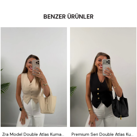
BENZER ÜRÜNLER
S
M
L
S
M
L
XL
Zra Model Double Atlas Kumaş Astarlı Basic Yelek Taş
Premium Seri Double Atlas Kumaş 3 Gold Düğmeli Yelek Siyah