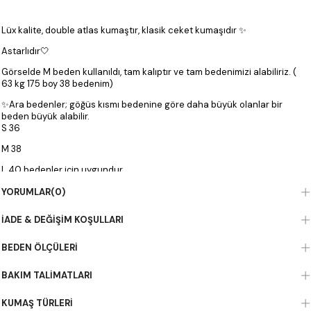
Lüx kalite, double atlas kumaştır, klasik ceket kumaşıdır ✨
Astarlıdır🤍
Görselde M beden kullanıldı, tam kalıptır ve tam bedenimizi alabiliriz. (
63 kg 175 boy 38 bedenim)
✨Ara bedenler; göğüs kısmı bedenine göre daha büyük olanlar bir
beden büyük alabilir.
S 36
M 38
L 40 bedenler için uygundur.
YORUMLAR
(0)
Zra model double atlas kumaş astarlı basic yelek beyaz modeli, kadın
İADE & DEĞIŞIM KOŞULLARI
giyimin zarafetini ve modern tarzını bir araya getiriyor. Nişantaşı
Butika’nın özel koleksiyonunda yer alan bu tasarım, her ortama uyum
sağlayacak şıklıkta hazırlanmıştır. Kaliteli kumaşı ve dikkat çeken
BEDEN ÖLÇÜLERI
detaylarıyla hem günlük hem özel gün kombinlerinizin yıldızı olacak.
Kadın giyimde özgünlük arayanların tercihi olan bu parça, sezonun
BAKIM TALIMATLARI
trendlerini yansıtarak stilinize yeni bir soluk kazandırır. Nişantaşı
Butika ile modayı takip edin, tarzınızı yansıtın ve fark yaratın.
KUMAŞ TÜRLERI