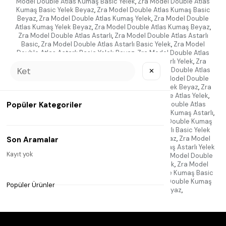
Model Double Atlas Kumaş Basic Yelek
,
Zra Model Double Atlas
Kumaş Basic Yelek Beyaz
,
Zra Model Double Atlas Kumaş Basic
Beyaz
,
Zra Model Double Atlas Kumaş Yelek
,
Zra Model Double
Atlas Kumaş Yelek Beyaz
,
Zra Model Double Atlas Kumaş Beyaz
,
Zra Model Double Atlas Astarlı
,
Zra Model Double Atlas Astarlı
Basic
,
Zra Model Double Atlas Astarlı Basic Yelek
,
Zra Model
Double Atlas Astarlı Basic Yelek Beyaz
,
Zra Model Double Atlas
Astarlı Basic Beyaz
,
Zra Model Double Atlas Astarlı Yelek
,
Zra
Model Double Atlas Astarlı Yelek Beyaz
,
Zra Model Double Atlas
✕
Astarlı Beyaz
,
Zra Model Double Atlas Basic
,
Zra Model Double
Atlas Basic Yelek
,
Zra Model Double Atlas Basic Yelek Beyaz
,
Zra
Model Double Atlas Basic Beyaz
,
Zra Model Double Atlas Yelek
,
Popüler Kategoriler
Zra Model Double Atlas Yelek Beyaz
,
Zra Model Double Atlas
Beyaz
,
Zra Model Double Kumaş
,
Zra Model Double Kumaş Astarlı
,
Zra Model Double Kumaş Astarlı Basic
,
Zra Model Double Kumaş
Astarlı Basic Yelek
,
Zra Model Double Kumaş Astarlı Basic Yelek
Beyaz
,
Zra Model Double Kumaş Astarlı Basic Beyaz
,
Zra Model
Son Aramalar
Double Kumaş Astarlı Yelek
,
Zra Model Double Kumaş Astarlı Yelek
Kayıt yok
Beyaz
,
Zra Model Double Kumaş Astarlı Beyaz
,
Zra Model Double
Kumaş Basic
,
Zra Model Double Kumaş Basic Yelek
,
Zra Model
Double Kumaş Basic Yelek Beyaz
,
Zra Model Double Kumaş Basic
Beyaz
,
Zra Model Double Kumaş Yelek
,
Zra Model Double Kumaş
Popüler Ürünler
Yelek Beyaz
,
Zra Model Double Kumaş Beyaz
,