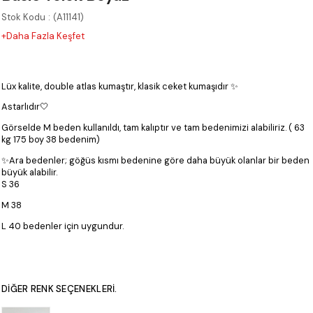
Stok Kodu
(A11141)
+Daha Fazla Keşfet
Lüx kalite, double atlas kumaştır, klasik ceket kumaşıdır ✨
Astarlıdır🤍
Görselde M beden kullanıldı, tam kalıptır ve tam bedenimizi alabiliriz. ( 63
kg 175 boy 38 bedenim)
✨Ara bedenler; göğüs kısmı bedenine göre daha büyük olanlar bir beden
büyük alabilir.
S 36
M 38
L 40 bedenler için uygundur.
DIĞER RENK SEÇENEKLERI.