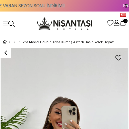
AN SEZON SONU İNDİRİMİ!
KREDİ K
0
Zra Model Double Atlas Kumaş Astarlı Basic Yelek Beyaz