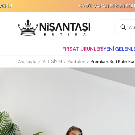
%70'E VARAN SEZON SONU İNDİRİMİ!
FIRSAT ÜRÜNLERİ
YENİ GELENL
Anasayfa
ALT GİYİM
Pantolon
Premium Seri Kalın Ku