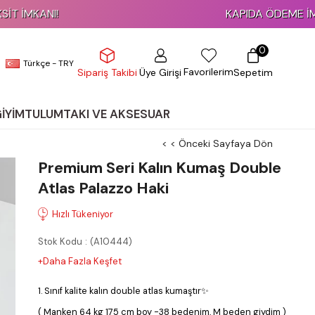
KAPIDA ÖDEME İMKANI!
0
Türkçe - TRY
Favorilerim
Üye Girişi
Sepetim
Sipariş Takibi
GİYİM
TULUM
TAKI VE AKSESUAR
< < Önceki Sayfaya Dön
Premium Seri Kalın Kumaş Double
Atlas Palazzo Haki
Stok Kodu
(A10444)
+Daha Fazla Keşfet
1. Sınıf kalite kalın double atlas kumaştır✨
( Manken 64 kg 175 cm boy -38 bedenim, M beden giydim )