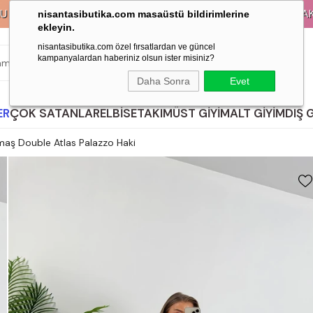
KREDİ KARTLARINA 9 TAKSİT İMKANI!
nisantasibutika.com masaüstü bildirimlerine
ekleyin.
nisantasibutika.com özel fırsatlardan ve güncel
kampanyalardan haberiniz olsun ister misiniz?
ARA
Daha Sonra
Evet
ER
ÇOK SATANLAR
ELBİSE
TAKIM
ÜST GİYİM
ALT GİYİM
DIŞ 
maş Double Atlas Palazzo Haki