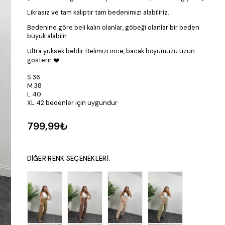
Likrasız ve tam kalıptır tam bedenimizi alabiliriz.
Bedenine göre beli kalın olanlar, göbeği olanlar bir beden
büyük alabilir.
Ultra yüksek beldir. Belimizi ince, bacak boyumuzu uzun
gösterir ❤️
S 36
M 38
L 40
XL 42 bedenler için uygundur
799,99₺
DIĞER RENK SEÇENEKLERI.