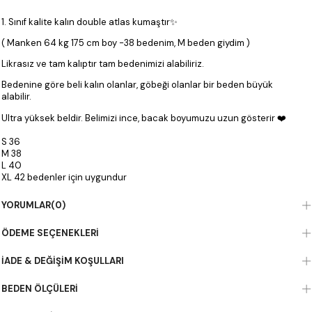
1. Sınıf kalite kalın double atlas kumaştır✨
( Manken 64 kg 175 cm boy -38 bedenim, M beden giydim )
Likrasız ve tam kalıptır tam bedenimizi alabiliriz.
Bedenine göre beli kalın olanlar, göbeği olanlar bir beden büyük
alabilir.
Ultra yüksek beldir. Belimizi ince, bacak boyumuzu uzun gösterir ❤️
S 36
M 38
L 40
XL 42 bedenler için uygundur
Premium seri kalın kumaş double atlas palazzo olive modeli, kadın
YORUMLAR
(0)
giyimin zarafetini ve modern tarzını bir araya getiriyor. Nişantaşı
Butika’nın özel koleksiyonunda yer alan bu tasarım, her ortama uyum
ÖDEME SEÇENEKLERI
sağlayacak şıklıkta hazırlanmıştır. Kaliteli kumaşı ve dikkat çeken
detaylarıyla hem günlük hem özel gün kombinlerinizin yıldızı olacak.
Kadın giyimde özgünlük arayanların tercihi olan bu parça, sezonun
İADE & DEĞIŞIM KOŞULLARI
trendlerini yansıtarak stilinize yeni bir soluk kazandırır. Nişantaşı
Butika ile modayı takip edin, tarzınızı yansıtın ve fark yaratın.
BEDEN ÖLÇÜLERI