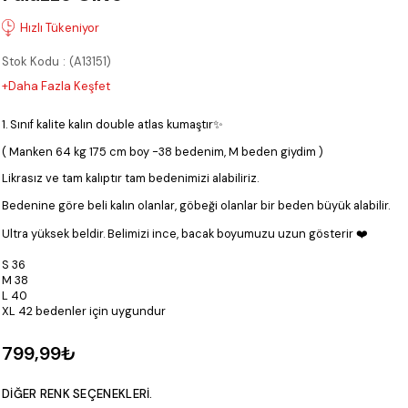
Stok Kodu
(A13151)
+Daha Fazla Keşfet
1. Sınıf kalite kalın double atlas kumaştır✨
( Manken 64 kg 175 cm boy -38 bedenim, M beden giydim )
Likrasız ve tam kalıptır tam bedenimizi alabiliriz.
Bedenine göre beli kalın olanlar, göbeği olanlar bir beden büyük alabilir.
Ultra yüksek beldir. Belimizi ince, bacak boyumuzu uzun gösterir ❤️
S 36
M 38
L 40
XL 42 bedenler için uygundur
799,99₺
DIĞER RENK SEÇENEKLERI.