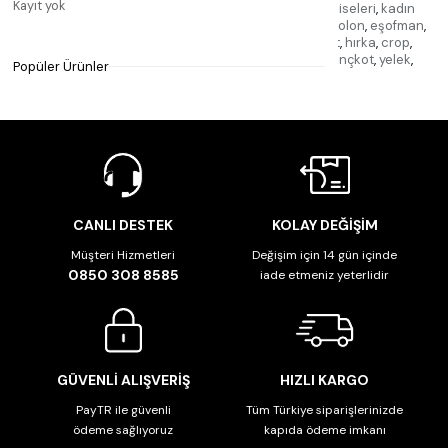
Kayıt yok
giyim
,
butik giyim kadın
,
butik
,
butik kadın giyim elbiseleri
,
kadın
elbise butik
,
nişantaşı butik
,
jean pantolon
,
kot pantolon
,
eşofman
,
elbise
,
takım
,
atlet
,
bluz
,
kazak
,
triko
,
gömlek
,
tshirt
,
hırka
,
crop
,
sweatshirt
,
şort
,
etek
,
tayt
,
ceket
,
kaban
,
mont
,
trençkot
,
yelek
,
Popüler Ürünler
tulum
,
takı
,
aksesuar
,
CANLI DESTEK
KOLAY DEĞİŞİM
Müşteri Hizmetleri
Değişim için 14 gün içinde
0850 308 8585
iade etmeniz yeterlidir
GÜVENLİ ALIŞVERİŞ
HIZLI KARGO
PayTR ile güvenli
Tüm Türkiye siparişlerinizde
ödeme sağlıyoruz
kapıda ödeme imkanı