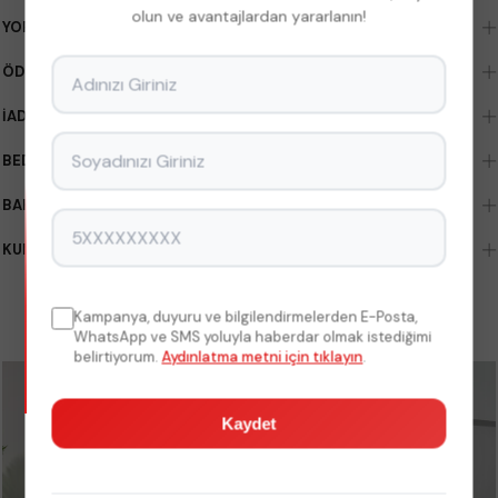
olun ve avantajlardan yararlanın!
YORUMLAR
(0)
ÖDEME SEÇENEKLERI
İADE & DEĞIŞIM KOŞULLARI
BEDEN ÖLÇÜLERI
BAKIM TALIMATLARI
KUMAŞ TÜRLERI
Kampanya, duyuru ve bilgilendirmelerden E-Posta,
BENZER ÜRÜNLER
WhatsApp ve SMS yoluyla haberdar olmak istediğimi
belirtiyorum.
Aydınlatma metni için tıklayın
.
Kaydet