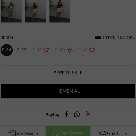
BEDEN
BEDEN TABLOSU
P-34
P-36
P-38
P-40
P-42
Paylaş
Canlı Destek
İade Değişim
Kargo Bilgisi