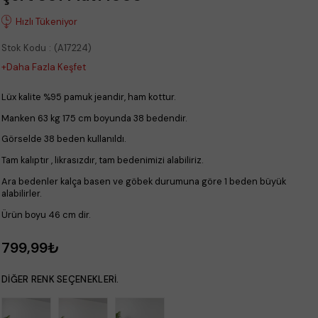
Stok Kodu
(A17224)
+Daha Fazla Keşfet
Lüx kalite %95 pamuk jeandir, ham kottur.
Manken 63 kg 175 cm boyunda 38 bedendir.
Görselde 38 beden kullanıldı.
Tam kalıptır , likrasızdır, tam bedenimizi alabiliriz.
Ara bedenler kalça basen ve göbek durumuna göre 1 beden büyük
alabilirler.
Ürün boyu 46 cm dir.
799,99₺
DIĞER RENK SEÇENEKLERI.