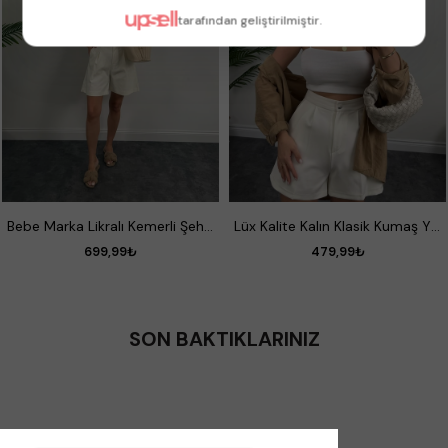
tarafından geliştirilmiştir.
S
M
L
P-36
P-38
P-40
Bebe Marka Likralı Kemerli Şehir Boy Premium Jean Şort Ekru
Lüx Kalite Kalın Klasik Kumaş Yüksek Bel Şehir Boy Şort Beyaz
699,99₺
479,99₺
SON BAKTIKLARINIZ