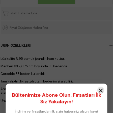
İstek Listeme Ekle
Fiyat Düşünce Haber Ver
ÜRÜN ÖZELLIKLERI
Lüx kalite %95 pamuk jeandir, ham kottur.
Manken 63 kg 175 cm boyunda 38 bedendir.
Görselde 38 beden kullanıldı.
Tam kalıptır , likrasızdır, tam bedenimizi alabiliriz.
×
Ara bedenler kalça basen ve göbek durumuna göre 1 beden büyük
alabilirler.
Bültenimize Abone Olun, Fırsatları İlk
Siz Yakalayın!
Ürün boyu 46 cm dir.
İndirim ve fırsatlardan ilk sizin haberiniz olsun, kayıt