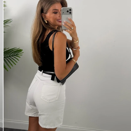
×
Bültenimize Abone Olun,
Fırsatları İlk Siz Yakalayın!
İndirim ve fırsatlardan ilk sizin haberiniz olsun,
kayıt olun ve avantajlardan yararlanın!