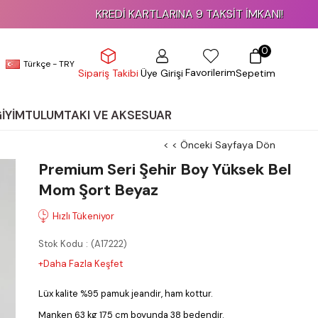
KARTLARINA 9 TAKSİT İMKANI!
0
Türkçe - TRY
Favorilerim
Üye Girişi
Sepetim
Sipariş Takibi
GİYİM
TULUM
TAKI VE AKSESUAR
< < Önceki Sayfaya Dön
Premium Seri Şehir Boy Yüksek Bel
Mom Şort Beyaz
Stok Kodu
(A17222)
+Daha Fazla Keşfet
Lüx kalite %95 pamuk jeandir, ham kottur.
Manken 63 kg 175 cm boyunda 38 bedendir.