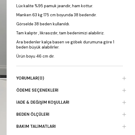
Lüx kalite %95 pamuk jeandir, ham kottur.
Manken 63 kg 175 cm boyunda 38 bedendir.
Görselde 38 beden kullanıldı.
Tam kalıptır , likrasızdır, tam bedenimizi alabiliriz.
Ara bedenler kalça basen ve göbek durumuna göre 1
beden büyük alabilirler.
Ürün boyu 46 cm dir.
YORUMLAR
(0)
ÖDEME SEÇENEKLERI
İADE & DEĞIŞIM KOŞULLARI
BEDEN ÖLÇÜLERI
BAKIM TALIMATLARI