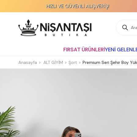
I VE GÜVENLİ ALIŞVERİŞ!
%70'E V
FIRSAT ÜRÜNLERİ
YENİ GELENL
Anasayfa
ALT GİYİM
Şort
Premium Seri Şehir Boy Yü