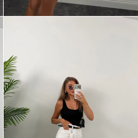
Kampanya, duyuru ve bilgilendirmelerden E-Posta,
WhatsApp ve SMS yoluyla haberdar olmak istediğimi
belirtiyorum.
Aydınlatma metni için tıklayın
.
Kaydet
tarafından geliştirilmiştir.