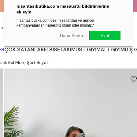
ARAN SEZON SONU İNDİRİMİ!
KREDİ 
nisantasibutika.com masaüstü bildirimlerine
ekleyin.
nisantasibutika.com özel fırsatlardan ve güncel
kampanyalardan haberiniz olsun ister misiniz?
ARA
Daha Sonra
Evet
ER
ÇOK SATANLAR
ELBİSE
TAKIM
ÜST GİYİM
ALT GİYİM
DIŞ 
ksek Bel Mom Şort Beyaz