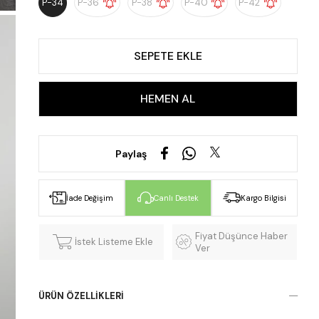
P-34
P-36
P-38
P-40
P-42
Paylaş
İade Değişim
Canlı Destek
Kargo Bilgisi
Fiyat Düşünce Haber
İstek Listeme Ekle
Ver
ÜRÜN ÖZELLIKLERI