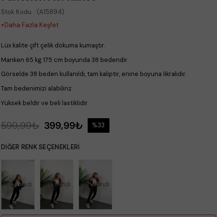
Stok Kodu
(A15894)
+Daha Fazla Keşfet
Lüx kalite çift çelik dokuma kumaştır.
Manken 65 kg 175 cm boyunda 38 bedendir.
Görselde 38 beden kullanıldı, tam kalıptır, enine boyuna likralıdır.
Tam bedenimizi alabiliriz.
Yüksek beldir ve beli lastiklidir.
599,99₺
399,99₺
%
33
İndirim
DIĞER RENK SEÇENEKLERI.
Tükendi
Tükendi
Tükendi