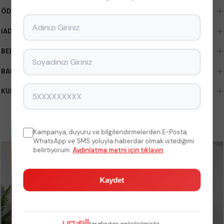
ÖDEME SEÇENEKLERI
İADE & DEĞIŞIM KOŞULLARI
BEDEN ÖLÇÜLERI
BAKIM TALIMATLARI
KUMAŞ TÜRLERI
BENZER ÜRÜNLER
Kampanya, duyuru ve bilgilendirmelerden E-Posta,
WhatsApp ve SMS yoluyla haberdar olmak istediğimi
belirtiyorum.
Aydınlatma metni için tıklayın
.
Kaydet
tarafından geliştirilmiştir.