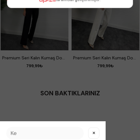
S
M
L
XL
S
M
L
XL
Premium Seri Kalın Kumaş Double Atlas Palazzo Siyah
Premium Seri Kalın Kumaş Double Atlas Palazzo Kırık Beyaz
799,99₺
799,99₺
SON BAKTIKLARINIZ
✕