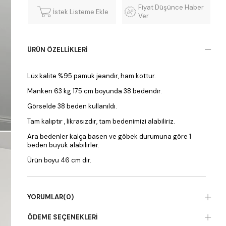
Fiyat Düşünce Haber
İstek Listeme Ekle
Ver
ÜRÜN ÖZELLIKLERI
Lüx kalite %95 pamuk jeandir, ham kottur.
Manken 63 kg 175 cm boyunda 38 bedendir.
Görselde 38 beden kullanıldı.
Tam kalıptır , likrasızdır, tam bedenimizi alabiliriz.
Ara bedenler kalça basen ve göbek durumuna göre 1
beden büyük alabilirler.
Ürün boyu 46 cm dir.
YORUMLAR
(0)
ÖDEME SEÇENEKLERI