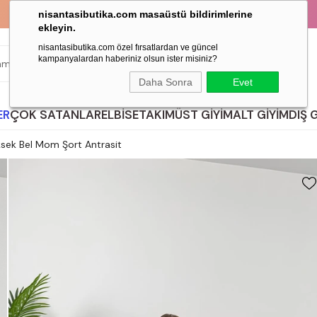
KAPIDA ÖDEME İMKANI!
nisantasibutika.com masaüstü bildirimlerine
ekleyin.
nisantasibutika.com özel fırsatlardan ve güncel
kampanyalardan haberiniz olsun ister misiniz?
ARA
Daha Sonra
Evet
ER
ÇOK SATANLAR
ELBİSE
TAKIM
ÜST GİYİM
ALT GİYİM
DIŞ 
ksek Bel Mom Şort Antrasit