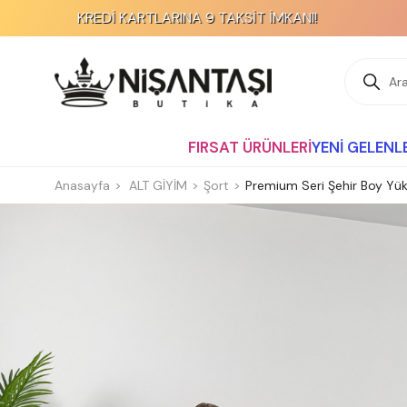
REDİ KARTLARINA 9 TAKSİT İMKANI!
FIRSAT ÜRÜNLERİ
YENİ GELENL
Anasayfa
ALT GİYİM
Şort
Premium Seri Şehir Boy Yü