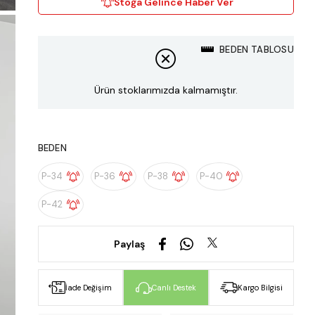
Stoğa Gelince Haber Ver
BEDEN TABLOSU
Ürün stoklarımızda kalmamıştır.
BEDEN
P-34
P-36
P-38
P-40
P-42
Paylaş
İade Değişim
Canlı Destek
Kargo Bilgisi