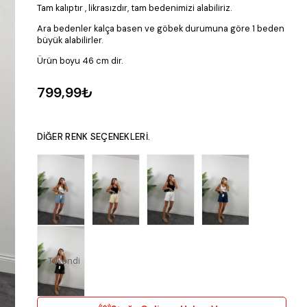
Tam kalıptır , likrasızdır, tam bedenimizi alabiliriz.
Ara bedenler kalça basen ve göbek durumuna göre 1 beden
büyük alabilirler.
Ürün boyu 46 cm dir.
799,99₺
DIĞER RENK SEÇENEKLERI.
Tükendi